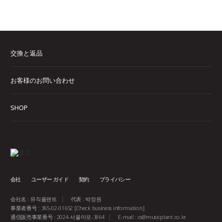
交換と返品
お客様のお問い合わせ
SHOP
会社
ユーザー ガイド
契約
プライバシー
会社名 : 뮤직플랜트
代表 : 박정원
事業者番号 : 365-02-01652
[Check business information]
通信販売事業番号 : 2024-서울마포-3864
E-mail :
cs@musicplant.co.kr