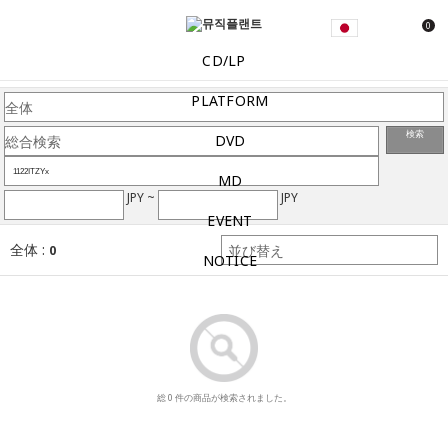
0
CD/LP
PLATFORM
検索
DVD
MD
JPY ~
JPY
EVENT
全体 :
0
NOTICE
総 0 件の商品が検索されました。