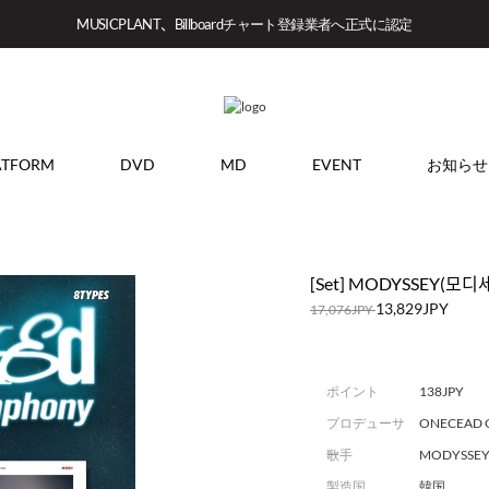
MUSICPLANT、Billboardチャート登録業者へ正式に認定
ATFORM
DVD
MD
EVENT
お知らせ
[Set] MODYSSEY(모디세이)
13,829JPY
17,076JPY
ポイント
138JPY
プロデューサ
ONECEAD C
ー
歌手
MODYSSE
製造国
韓国