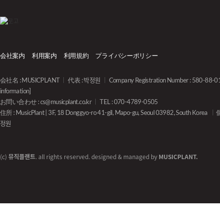
会社案内
利用案内
利用規約
プライバシーポリシー
会社名 : MUSICPLANT
代表 : 박정원
Company Registration Number : 580-88-
information]
お問い合わせ :
cs@musicplant.co.kr
TEL : 070-4789-0505
住所 : MusicPlant | 3F, 18 Donggyo-ro 41-gil, Mapo-gu, Seoul 03982, South Korea
정원
(c)
뮤직플랜트
. all rights reserved. designed & managed by
MUSICPLANT.