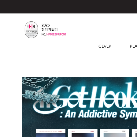
CD/LP
PL