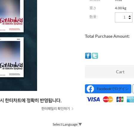
重さ
4.00 kg
数量 :
Total Purchase Amount:
Cart
Facebookでログイン
Select Language
▼