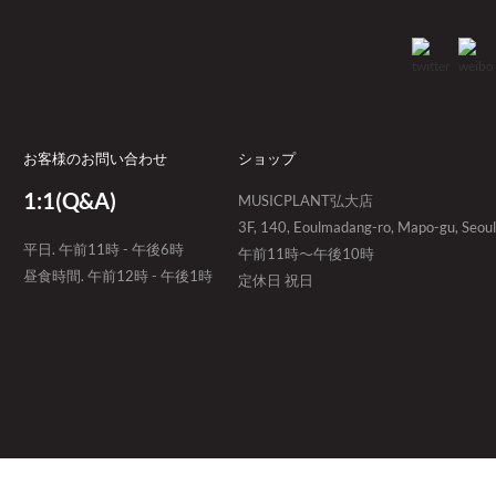
お客様のお問い合わせ
ショップ
1:1(Q&A)
MUSICPLANT弘大店
3F, 140, Eoulmadang-ro, Mapo-gu, Seoul
平日. 午前11時 - 午後6時
午前11時～午後10時
昼食時間. 午前12時 - 午後1時
定休日 祝日