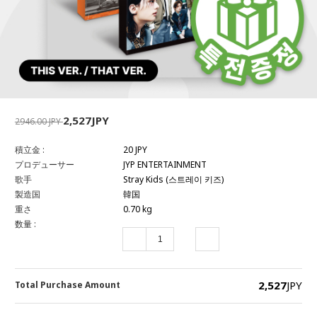
2,527JPY
2946.00 JPY
積立金 :
20 JPY
プロデューサー
JYP ENTERTAINMENT
歌手
Stray Kids (스트레이 키즈)
製造国
韓国
重さ
0.70 kg
数量 :
2,527
JPY
Total Purchase Amount