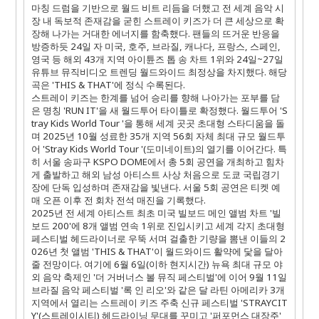
마칭 드럼을 기반으로 월드 비트 리듬을 더했고 전 세계 음악 시
장 내 독보적 존재감을 굳힌 스트레이 키즈가 더 큰 세상으로 확
장해 나가는 거대한 에너지를 함축했다. 팬들의 뜨거운 반응을
방증하듯 24일 자 미국, 호주, 브라질, 캐나다, 프랑스, 스페인,
영국 등 해외 43개 지역 아이튠즈 톱 송 차트 1위와 24일~27일
유튜브 뮤직비디오 트렌딩 월드와이드 최정상을 차지했다. 해당
곡은 'THIS & THAT'에 정식 수록된다.
스트레이 키즈는 한계를 넘어 승리를 향해 나아가는 포부를 담
은 명칭 'RUN IT'을 새 월드투어 타이틀로 확정했다. 월드투어 'S
tray Kids World Tour
'을 통해 세계 곳곳 초대형 스타디움을 돌
며 2025년 10월 성료한 35개 지역 56회 자체 최대 규모 월드투
어 'Stray Kids World Tour
'(도미네이트)의 열기를 이어간다. 특
히 서울 송파구 KSPO DOME에서 총 5회 공연을 개최하고 힘차
게 출발하고 해외 남성 아티스트 사상 처음으로 도쿄 국립경기
장에 단독 입성하며 존재감을 빛낸다.
서울 5회 공연은 티켓 예
매 오픈 이후 전 회차 전석 매진을 기록했다.
2025년 전 세계 아티스트 최초 미국 빌보드 메인 앨범 차트 '빌
보드 200'에 8개 앨범 연속 1위로 진입시키고 세계 각지 초대형
페스티벌 헤드라이너로 우뚝 서며 걸출한 기량을 뽐낸 이들의 2
026년 첫 앨범 'THIS & THAT'이 월드와이드 활약에 닻을 달아
줄 전망이다. 여기에 6월 6일(이하 현지시간) 뉴욕 최대 규모 야
외 음악 축제인 '더 거버너스 볼 뮤직 페스티벌'에 이어 9월 11일
브라질 음악 페스티벌 '록 인 리오'와 같은 달 라틴 아메리카 3개
지역에서 열리는 스트레이 키즈 주축 신규 페스티벌 'STRAYCIT
Y'(스트레이시티) 헤드라이닝 무대를 꾸미고 '퍼포먼스 대장주'