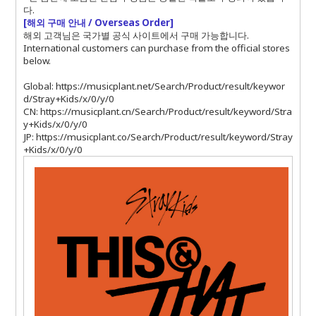
다
.
[해외 구매 안내 / Overseas Order]
해외 고객님은 국가별 공식 사이트에서 구매 가능합니다.
International customers can purchase from the official stores
below.
Global:
https://musicplant.net/Search/Product/result/keywor
d/Stray+Kids/x/0/y/0
CN:
https://musicplant.cn/Search/Product/result/keyword/Stra
y+Kids/x/0/y/0
JP:
https://musicplant.co/Search/Product/result/keyword/Stray
+Kids/x/0/y/0