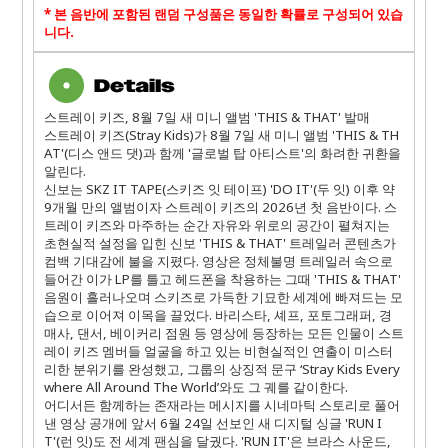
*
본 음반에 포함된 랜덤 구성품은 동일한 확률로 구성되어 있습
니다
.
스트레이 키즈, 8월 7일 새 미니 앨범 'THIS & THAT' 발매
스트레이 키즈(Stray Kids)가 8월 7일 새 미니 앨범 'THIS & TH
AT'(디스 앤드 댓)과 함께 '글로벌 탑 아티스트'의 화려한 귀환을
알린다.
신보는 SKZ IT TAPE(스키즈 잇 테이프) 'DO IT'(두 잇) 이후 약
9개월 만의 앨범이자 스트레이 키즈의 2026년 첫 음반이다. 스
트레이 키즈와 마주하는 순간 자유와 위로의 공간이 펼쳐지는
초현실적 설정을 입힌 신보 'THIS & THAT' 트레일러 콘텐츠가
컴백 기대감에 불을 지폈다. 영상은 정체불명 트레일러 속으로
들어간 이가 LP를 틀고 헤드폰을 착용하는 그때 'THIS & THAT'
음원이 흘러나오며 스키즈로 가득한 기묘한 세계에 빠져드는 모
습으로 이어져 이목을 끌었다. 바리스타, 셰프, 포토그래퍼, 경
매사, 댄서, 베이커리 점원 등 영상에 등장하는 모든 인물이 스트
레이 키즈 멤버들 얼굴을 하고 있는 비현실적인 연출이 미스터
리한 분위기를 완성했고, 그룹의 상징적 문구 ‘Stray Kids Every
where All Around The World’와도 그 궤를 같이한다.
어디서든 함께하는 존재라는 메시지를 시네마틱 스토리로 풀어
낸 영상 공개에 앞서 6월 24일 선보인 새 디지털 싱글 'RUN I
T'(런 잇)도 전 세계 팬심을 달궜다. 'RUN IT'은 브라스 사운드,