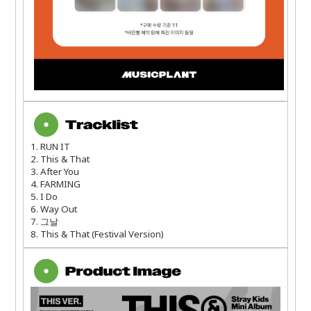
1. RUN IT
2. This & That
3. After You
4. FARMING
5. I Do
6. Way Out
7.
그날
8. This & That (Festival Version)