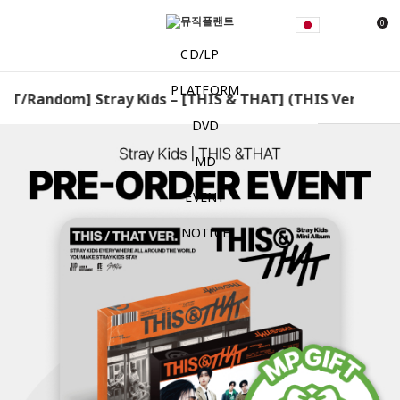
0
CD/LP
PLATFORM
/Random] Stray Kids – [THIS & THAT] (THIS Ver. / THAT Ve
DVD
MD
EVENT
NOTICE