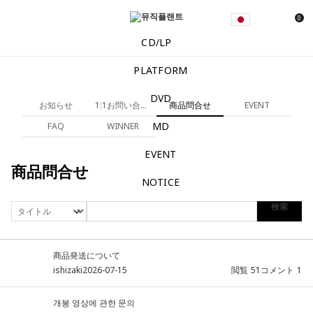
0
CD/LP
PLATFORM
DVD
お知らせ
1:1お問い合わせ
商品問合せ
EVENT
MD
FAQ
WINNER
EVENT
商品問合せ
NOTICE
検索
商品発送について
ishizaki
2026-07-15
閲覧
51
コメント
1
개봉 영상에 관한 문의