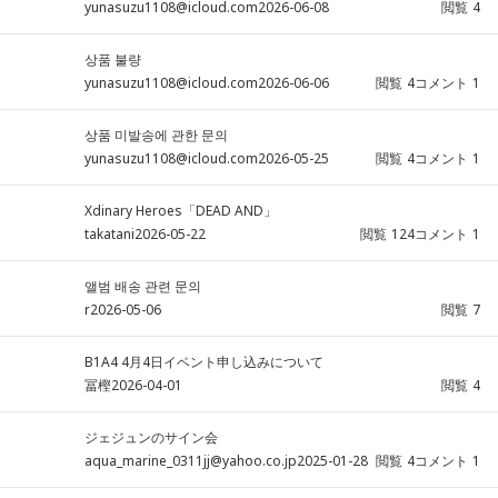
yunasuzu1108@icloud.com
2026-06-08
閲覧
4
상품 불량
yunasuzu1108@icloud.com
2026-06-06
閲覧
4
コメント
1
상품 미발송에 관한 문의
yunasuzu1108@icloud.com
2026-05-25
閲覧
4
コメント
1
Xdinary Heroes「DEAD AND」
takatani
2026-05-22
閲覧
124
コメント
1
앨범 배송 관련 문의
r
2026-05-06
閲覧
7
B1A4 4月4日イベント申し込みについて
冨樫
2026-04-01
閲覧
4
ジェジュンのサイン会
aqua_marine_0311jj@yahoo.co.jp
2025-01-28
閲覧
4
コメント
1