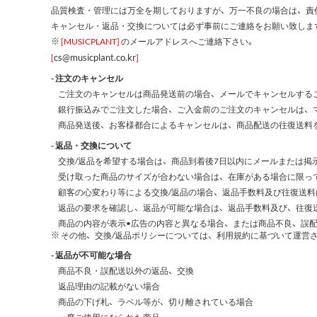
品質検査・管理には万全を期しておりますが、万一不良の場合は、責
キャンセル・返品・交換については必ず事前にご連絡をお願い致しま
※
[MUSICPLANT]
のメールアドレスへご連絡下さい。
cs@musicplant.co.kr
[
]
- 注文のキャンセル
ご注文のキャンセルは商品発送前の場合、メールでキャンセルする
銀行振込みでご注文した場合、ご入金前のご注文のキャンセルは、
商品発送後、お客様都合によるキャンセルは、商品配送の往復送料
- 返品・交換について
交換/返品を希望する場合は、商品到着後7日以内にメールまたは掲
受け取った商品のサイズが合わない場合は、在庫がある場合に限っ
顧客の心変わり等による交換/返品の場合、返品手数料及び往復送
返品の要求を確認し、返品が可能な場合は、返品手数料及び、往復
商品の内容が表示•広告の内容と異なる場合、または商品不良、誤配
※ その他、交換/返品ポリシーについては、利用規約に基づいて運営
- 返品が不可能な場合
商品不良・誤配送以外の返品、交換
返品理由の記載がない場合
商品の下げ札、ラベル等が、切り離されている場合