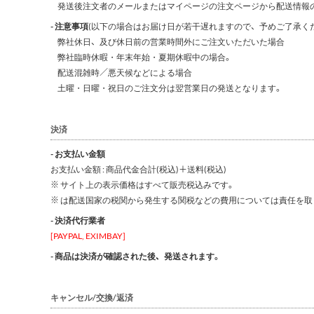
発送後注文者のメールまたはマイページの注文ページから配送情報
- 注意事項
(以下の場合はお届け日が若干遅れますので、予めご了承くだ
弊社休日、及び休日前の営業時間外にご注文いただいた場合
弊社臨時休暇・年末年始・夏期休暇中の場合。
配送混雑時／悪天候などによる場合
土曜・日曜・祝日のご注文分は翌営業日の発送となります。
決済
- お支払い金額
お支払い金額 : 商品代金合計(税込)＋送料(税込)
※ サイト上の表示価格はすべて販売税込みです。
※ は配送国家の税関から発生する関税などの費用については責任を取
- 決済代行業者
[PAYPAL, EXIMBAY]
- 商品は決済が確認された後、発送されます。
キャンセル/交換/返済