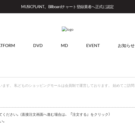
MUSICPLANT、Billboardチャート登録業者へ正式に認定
ATFORM
DVD
MD
EVENT
お知らせ
います。 私どものショッピングモールは会員制で運営しております。 始めてご訪
れてください。(直接注文画面へ進む場合は、「注文する」をクリック）
い。