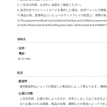
5. ご注文の内容、お支払い金額をご確認ください。
6. 決済方法でクレジットカードを選択した場合、決済フォームで情
※ 商品の色、質感等はコンピュータディスプレイの性質上、実際の
1) This payment method is provided by Eximbay and is billed as
www.exi
2) Note: Please note that the billing descriptor will be listed as
EXIMBAY
連絡先
- 住所 :
- 電話 :
- E-メール :
配送
- 配送料
海外配送料はショップが指定した配送社によって異なります。(梱包
- お届け日数
ご注文内容、お届け先によりますが、目安としましてはご注文日より
またお届けされる国家、商品の在庫、通関などの状況によってそれ