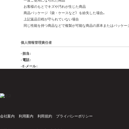
一度ご使用になられた商品
お客様のもとでキズや汚れが生じた商品
商品パッケージ（袋・ケースなど）を紛失した場合。
上記返品日程が守られていない場合
同じ性能を持つ商品などで複製が可能な商品の原本またはパッケー
個人情報管理責任者
- 担当 :
- 電話 :
- E-メール :
会社案内
利用案内
利用規約
プライバシーポリシー