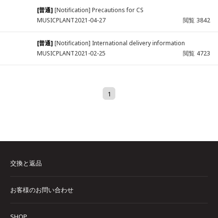
[普通]
[Notification] Precautions for CS
MUSICPLANT
2021-04-27
閲覧
3842
[普通]
[Notification] International delivery information
MUSICPLANT
2021-02-25
閲覧
4723
1
交換と返品
お客様のお問い合わせ
SHOP