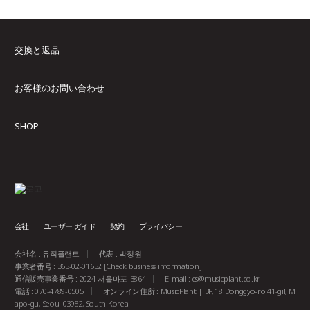
交換と返品
お客様のお問い合わせ
SHOP
会社
ユーザー ガイド
契約
プライバシー
会社名 : 뮤직플랜트
代表 : 박정원
事業者番号 : 365-02-01652
[Check business information]
通信販売事業番号 : 2024-서울마포-3864
E-mail :
cs@musicplant.co.kr
電話 : 070-4789-0505
オンライン住所 : MusicPlant | 3F, 18 Donggyo-ro 41-gil, M
apo-gu, Seoul 03982, South Korea