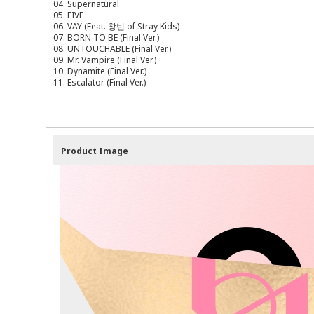
04. Supernatural
05. FIVE
06. VAY (Feat. 창빈 of Stray Kids)
07. BORN TO BE (Final Ver.)
08. UNTOUCHABLE (Final Ver.)
09. Mr. Vampire (Final Ver.)
10. Dynamite (Final Ver.)
11. Escalator (Final Ver.)
Product Image