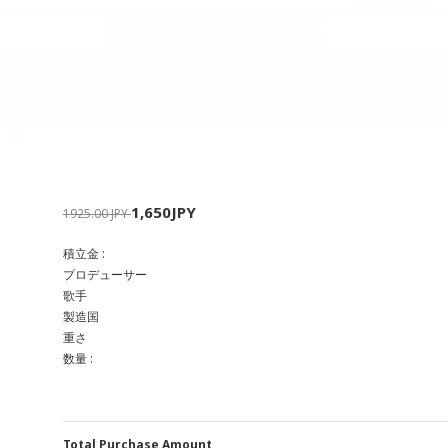
1,650JPY
1925.00 JPY
積立金 :
プロデューサー
歌手
製造国
重さ
数量 :
Total Purchase Amount