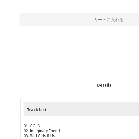
カートに入れる
Details
Track List
01. GOLD
02. Imaginary Friend
03. Bad Girls R Us