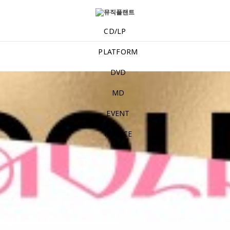
[Random] ITZY - [GOLD] (DIGIPACK VER.) [Random] ITZY -
CD/LP
PLATFORM
DVD
MD
EVENT
NOTICE