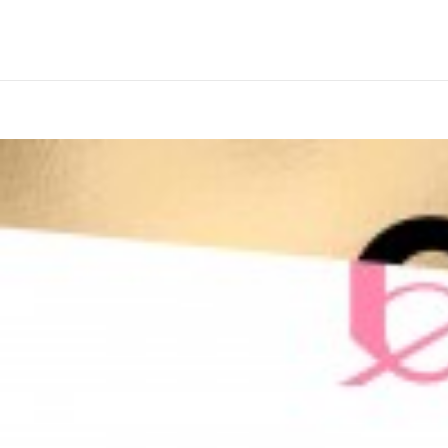
DIGIPACK VER.) [Random] ITZY - [GOLD] (DIGIPACK VER.) 