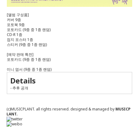
[
앨범 구성품
]
커버
9
종
포토북
9
종
포토카드
(9
종 중
1
종 랜덤
)
CD-R 1
종
접지 포스터
1
종
스티커
(9
종 중
1
종 랜덤
)
[
예약 판매 특전
]
포토카드
(9
종 중
1
종 랜덤
)
미니 엽서
(9
종 중
1
종 랜덤
)
Details
- 추후 공개
(c)MUSICPLANT. all rights reserved.
designed & managed by
MUSICP
LANT.