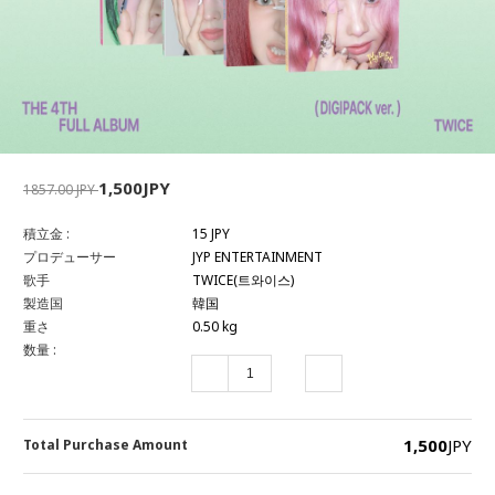
1,500JPY
1857.00 JPY
積立金 :
15 JPY
プロデューサー
JYP ENTERTAINMENT
歌手
TWICE(트와이스)
製造国
韓国
重さ
0.50 kg
数量 :
1,500
JPY
Total Purchase Amount