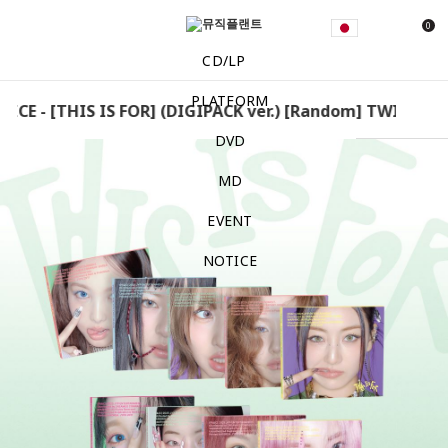
0
CD/LP
PLATFORM
CE - [THIS IS FOR] (DIGIPACK ver.) [Random] TWICE - [TH
DVD
MD
EVENT
NOTICE