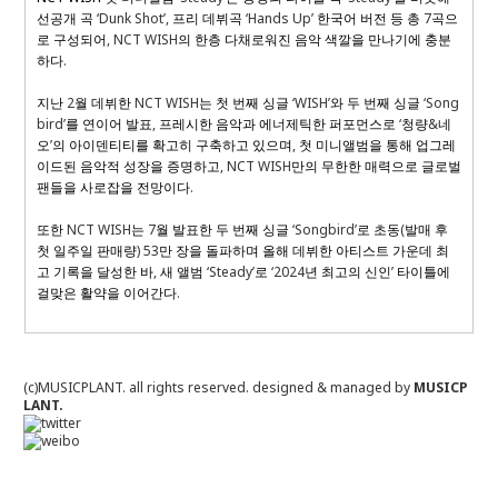
선공개 곡
‘Dunk Shot’,
프리 데뷔곡
‘Hands Up’
한국어 버전 등 총
7
곡으
로 구성되어
, NCT WISH
의 한층 다채로워진 음악 색깔을 만나기에 충분
하다
.
지난
2
월 데뷔한
NCT WISH
는 첫 번째 싱글
‘WISH’
와 두 번째 싱글
‘Song
bird’
를 연이어 발표
,
프레시한 음악과 에너제틱한 퍼포먼스로
‘
청량
&
네
오
’
의 아이덴티티를 확고히 구축하고 있으며
,
첫 미니앨범을 통해 업그레
이드된 음악적 성장을 증명하고
, NCT WISH
만의 무한한 매력으로 글로벌
팬들을 사로잡을 전망이다
.
또한
NCT WISH
는
7
월 발표한 두 번째 싱글
‘Songbird’
로 초동
(
발매 후
첫 일주일 판매량
) 53
만 장을 돌파하며 올해 데뷔한 아티스트 가운데 최
고 기록을 달성한 바
,
새 앨범
‘Steady’
로
‘2024
년 최고의 신인
’
타이틀에
걸맞은 활약을 이어간다
.
(c)MUSICPLANT. all rights reserved.
designed & managed by
MUSICP
LANT.