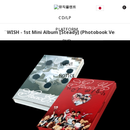
0
CD/LP
PLATFORM
T WISH - 1st Mini Album [Steady] (Photobook Ver.) [Ran
DVD
MD
EVENT
NOTICE