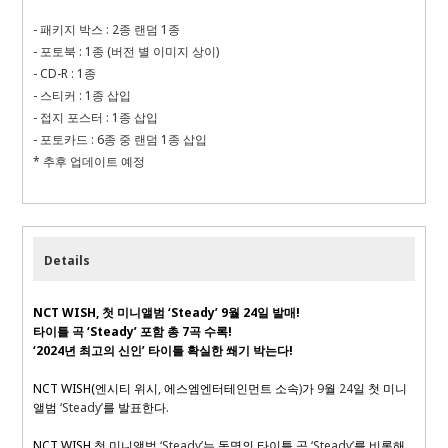
- 패키지 박스 : 2종 랜덤 1종
- 포토북 : 1종 (버전 별 이미지 상이)
- CD-R : 1종
- 스티커 : 1종 삽입
- 접지 포스터 : 1종 삽입
- 포토카드 : 6종 중 랜덤 1종 삽입
* 추후 업데이트 예정
Details
NCT WISH,
첫 미니앨범
‘Steady’ 9
월
24
일 발매
!
타이틀 곡
‘Steady’
포함 총
7
곡 수록
!
‘2024
년 최고의 신인
’
타이틀 확실한 쐐기 박는다
!
NCT WISH(
엔시티 위시
,
에스엠엔터테인먼트 소속
)
가
9
월
24
일 첫 미니
앨범
‘Steady’
를 발표한다
.
NCT WISH
첫 미니앨범
‘Steady’
는 동명의 타이틀 곡
‘Steady’
를 비롯해