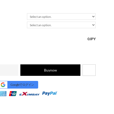
0
JPY
Buynow
Googleでログイン