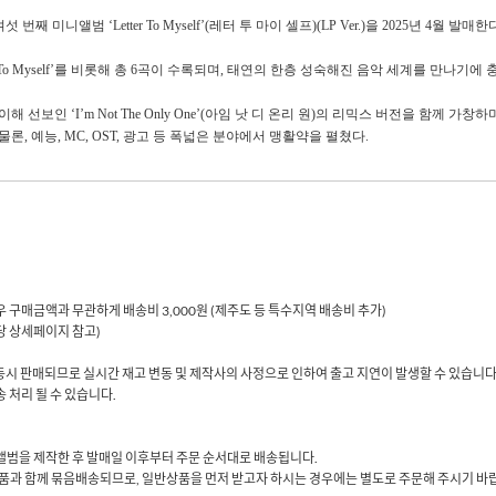
여섯 번째 미니앨범 ‘
Letter To Myself
’
(
레터 투 마이 셀프
)(LP Ver.)
을
2025
년
4
월 발매한
 To Myself
’를 비롯해 총
6
곡이 수록되며
,
태연의 한층 성숙해진 음악 세계를 만나기에 
이해 선보인 ‘
I
’
m Not The Only One
’
(
아임 낫 디 온리 원
)
의 리믹스 버전을 함께 가창하
 물론
,
예능
, MC, OST,
광고 등 폭넓은 분야에서 맹활약을 펼쳤다
.
 경우 구매금액과 무관하게 배송비 3,000원 (제주도 등 특수지역 배송비 추가)
해당 상세페이지 참고)
동시 판매되므로 실시간 재고 변동 및 제작사의 사정으로 인하여 출고 지연이 발생할 수 있습니다
 처리 될 수 있습니다.
당 앨범을 제작한 후 발매일 이후부터 주문 순서대로 배송됩니다.
품과 함께 묶음배송되므로, 일반상품을 먼저 받고자 하시는 경우에는 별도로 주문해 주시기 바