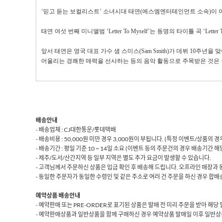
‘믿고 듣는 보컬리스트’ 소녀시대 태연
(
에스엠엔터테인먼트 소속
)
이 
태연 여섯 번째 미니앨범 ‘
Letter To Myself
’는 동명의 타이틀 곡 ‘
Letter
앞서 태연은 영국 대표 가수 샘 스미스
(Sam Smith)
가 데뷔
10
주년을 맞
어울리는 경쾌한 매력을 선사하는 등의 음악 활동으로 주목받은 것은
배송안내
- 배송업체 : CJ대한통운/롯데택배
- 배송비용 : 50,000원 미만 경우 3,000원이 부됩니다. (특정 이벤트/상품의
- 배송기간 : 평일 기준 10 ~ 14일 소요 (이벤트 등의 주문건의 경우 배송기간 
- 제주/도서/산간지역 등 일부 지역은 별도 추가 요금이 발생할 수 있습니다.
- 고객님께서 주문하신 상품은 입금 확인 후 배송해 드립니다. 오프라인 매장과 
- 동일한 주문자가 동일한 수령인 및 같은 주소로 여러 건 주문을 하신 경우 합배송
예약상품 배송안내
- 예약판매 또는 PRE-ORDER로 표기된 상품은 발매 전 미리 주문을 받아 해
- 예약판매상품과 일반상품을 함께 구매하신 경우 예약상품 발매일 이후 일반상