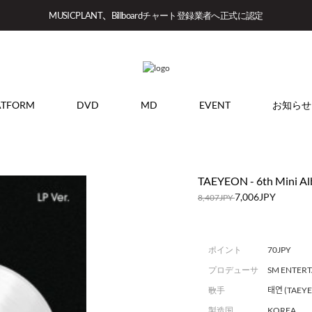
MUSICPLANT、Billboardチャート登録業者へ正式に認定
ATFORM
DVD
MD
EVENT
お知らせ
TAEYEON - 6th Mini Albu
7,006JPY
8,407JPY
ポイント
70JPY
プロデューサ
SM ENTER
ー
歌手
태연 (TAEY
製造国
KOREA