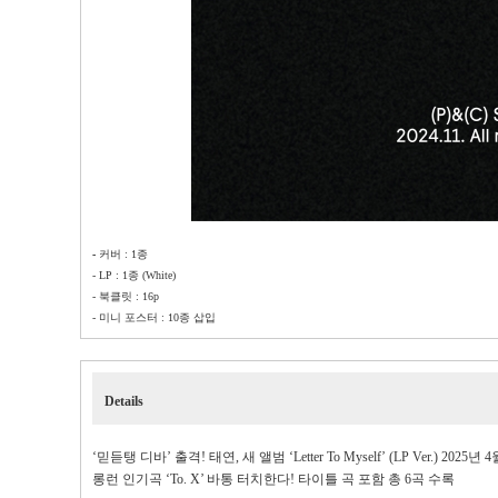
-
커버
: 1
종
- LP : 1
종
(White)
-
북클릿
: 16p
-
미니 포스터
: 10
종 삽입
Details
‘믿듣탱 디바’ 출격
!
태연
,
새 앨범 ‘
Letter To Myself
’
(LP Ver.) 2025
년
4
롱런 인기곡 ‘
To. X
’ 바통 터치한다
!
타이틀 곡 포함 총
6
곡 수록