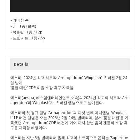
-
커버
: 1
종
- LP : 1
종
(
블랙
)
-
북클릿
: 1
종
/ 12p
-
포토 시트
: 1
종
/ 6p
Details
에스파
, 2024
년 최고 히트작
‘Armageddon’∙’Whiplash’ LP
버전
2
월
24
일 발매
‘품절 대란’
CDP
이을 소장 욕구 자극템
!
에스파
(aespa,
에스엠엔터테인먼트 소속
)
의
2024
년 최고의 히트작 ‘
Arm
ageddon
’과 ‘
Whiplash
’가
LP
버전 앨범으로도 발매된다
.
에스파의 첫 정규 앨범 ‘
Armageddon
’과 다섯 번째 미니앨범 ‘
Whiplas
h
’
LP
버전 앨범은 오는
2025
년
2
월
24
일 발매되며
,
앞서 ‘품절 대란’을 기
록했던 ‘
Armageddon
’
CDP
버전에 이어 다시 한번 음악 팬들의 소장 욕
구를 자극할 예정이다
.
에스파는 지난
5
월 발매되어 올해 최고의 히트곡으로 꼽히는 ‘
Supernov