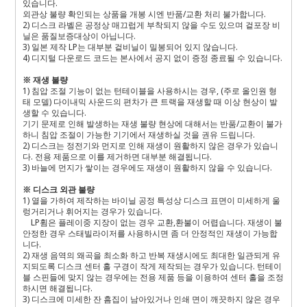
있습니다.
외관상 불량 확인되는 상품을 개봉 시엔 반품/교환 처리 불가합니다.
2) 디스크 라벨은 공정상 매끄럽게 부착되지 않을 수도 있으며 겉포장 비
닐은 품질보증대상이 아닙니다.
3) 일본 제작 LP는 대부분 겉비닐이 밀봉되어 있지 않습니다.
4) 디지털 다운로드 코드는 본사에서 공지 없이 증정 종료될 수 있습니다.
※ 재생 불량
1) 침압 조절 기능이 없는 턴테이블을 사용하시는 경우, (주로 올인원 형
태 모델) 다이내믹 사운드의 편차가 큰 트랙을 재생할 때 이상 현상이 발
생할 수 있습니다.
기기 문제로 인해 발생하는 재생 불량 현상에 대해서는 반품/교환이 불가
하니 침압 조절이 가능한 기기에서 재생하실 것을 권유 드립니다.
2) 디스크는 정전기와 먼지로 인해 재생이 원활하지 않은 경우가 있습니
다. 전용 제품으로 이를 제거하면 대부분 해결됩니다.
3) 바늘에 먼지가 쌓이는 경우에도 재생이 원활하지 않을 수 있습니다.
※ 디스크 외관 불량
1) 열을 가하여 제작하는 바이닐 공정 특성상 디스크 표면이 미세하게 울
렁거리거나 휘어지는 경우가 있습니다.
LP휨은 플레이중 지장이 없는 경우 교환,환불이 어렵습니다. 재생이 불
안정한 경우 스태빌라이저를 사용하시면 좀 더 안정적인 재생이 가능합
니다.
2) 재생 음역의 왜곡을 최소화 하고 반복 재생시에도 최대한 일관되게 유
지되도록 디스크 센터 홀 구경이 작게 제작되는 경우가 있습니다. 턴테이
블 스핀들에 맞지 않는 경우에는 전용 제품 등을 이용하여 센터 홀을 조정
하시면 해결됩니다.
3) 디스크에 미세한 잔 흠집이 남아있거나 인쇄 면이 깨끗하지 않은 경우