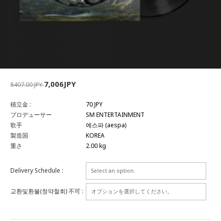
7,006JPY
8407.00 JPY
積立金 :
70 JPY
プロデューサー
SM ENTERTAINMENT
歌手
에스파 (aespa)
製造国
KOREA
重さ
2.00 kg
Delivery Schedule :
교환및환불(청약철회) 不可 :