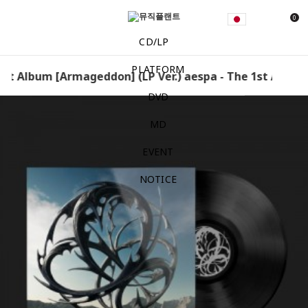
0
CD/LP
PLATFORM
st Album [Armageddon] (LP Ver.) aespa - The 1st Album 
DVD
MD
EVENT
NOTICE