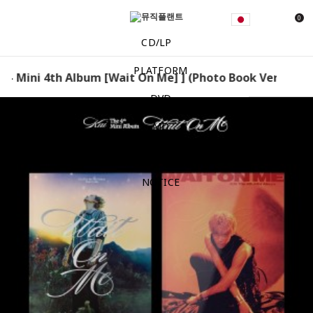
0
CD/LP
PLATFORM
- Mini 4th Album [Wait On Me] ] (Photo Book Ver.) [Rand
DVD
MD
EVENT
NOTICE