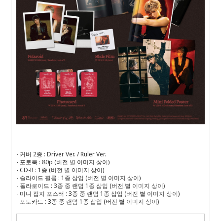
- 커버 2종 : Driver Ver. / Ruler Ver.
- 포토북 : 80p (버전 별 이미지 상이)
- CD-R : 1종 (버전 별 이미지 상이)
- 슬라이드 필름 : 1종 삽입 (버전 별 이미지 상이)
- 폴라로이드 : 3종 중 랜덤 1종 삽입 (버전.별 이미지 상이)
- 미니 접지 포스터 : 3종 중 랜덤 1종 삽입 (버전 별 이미지 상이)
- 포토카드 : 3종 중 랜덤 1종 삽입 (버전 별 이미지 상이)