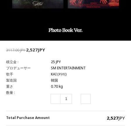
2,527JPY
3117.00 JPY
積立金 :
25 JPY
プロデューサー
SM ENTERTAINMENT
歌手
KAI (카이)
製造国
韓国
重さ
0.70 kg
数量 :
2,527
JPY
Total Purchase Amount