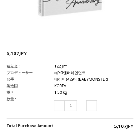
5,107JPY
積立金 :
122 JPY
プロデューサー
㈜YG엔터테인먼트
歌手
베이비몬스터 (BABYMONSTER)
製造国
KOREA
重さ
1.50 kg
数量 :
5,107
JPY
Total Purchase Amount