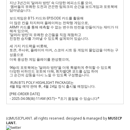
지난 3년간의 ‘달려라 방탄’ 속 다양한 에피소드를 모아,
멤버들의 유쾌한 도전과 끈끈한 팀워크의 순간을 보드게임과 포토북에
담아냈습니다.
보드게임은 BTS 카드와 EPISODE 카드를 활용해
더 많은 칸을 차지하며 플레이하는 전략형 게임으로,
ARMY 카드를 통해 예측할 수 없는 변수와 반전을 만들어가는 재미가 더
해져 있으며,
‘달려라 방탄’의 유쾌한 순간들을 직접 체험하고
진정한 승자를 가려낼 수 있도록 설계되어 있습니다.
세 가지 카드팩을 비롯해,
토큰, 주사위, 플레이어 마커, 스코어 시트 등 게임의 몰입감을 더하는 구
성품으로
더욱 풍성한 게임 플레이를 완성했으며,
96p의 포토북에는 ‘달려라 방탄’을 더욱 특별하게 추억할 수 있도록
다양한 비하인드 포토에 더해, 회차별QR 코드를 삽입 하여
그 순간의 감동을 다시 느낄 수 있도록 구성했습니다.
RUN BTS POLY HIGHLIGHT PACKAGE는
4월 8일 예약 판매 후, 4월 24일 정식 출시될 예정입니다.
[PRE-ORDER DATE]
- 2025.04.08(화) 11AM (KST)~ *조기 품절될 수 있습니다*
(c)MUSICPLANT. all rights reserved.
designed & managed by
MUSICP
LANT.