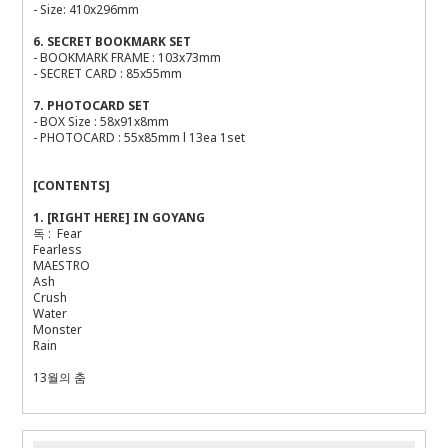
- Size: 410x296mm
6. SECRET BOOKMARK SET
- BOOKMARK FRAME : 103x73mm
- SECRET CARD : 85x55mm
7. PHOTOCARD SET
- BOX Size : 58x91x8mm
- PHOTOCARD : 55x85mm l 13ea 1set
[CONTENTS]
1. [RIGHT HERE] IN GOYANG
독
: Fear
Fearless
MAESTRO
Ash
Crush
Water
Monster
Rain
13
월의
춤