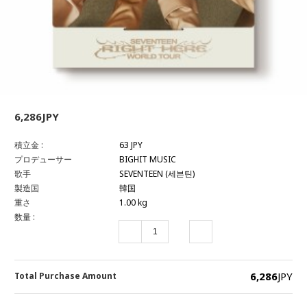
6,286JPY
積立金 :
63 JPY
プロデューサー
BIGHIT MUSIC
歌手
SEVENTEEN (세븐틴)
製造国
韓国
重さ
1.00 kg
数量 :
6,286
JPY
Total Purchase Amount