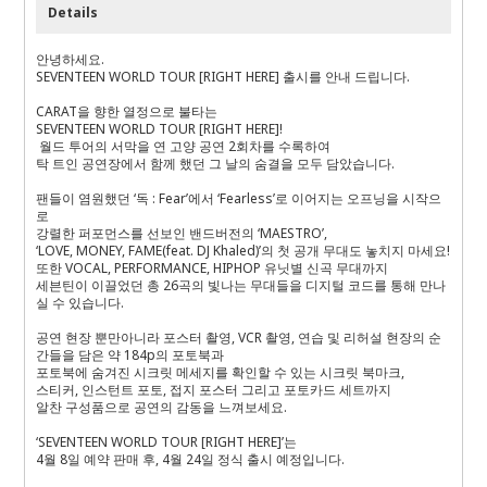
Details
안녕하세요.
SEVENTEEN WORLD TOUR [RIGHT HERE] 출시를 안내 드립니다.
CARAT을 향한 열정으로 불타는
SEVENTEEN WORLD TOUR [RIGHT HERE]!
월드 투어의 서막을 연 고양 공연 2회차를 수록하여
탁 트인 공연장에서 함께 했던 그 날의 숨결을 모두 담았습니다.
팬들이 염원했던 ‘독 : Fear’에서 ‘Fearless’로 이어지는 오프닝을 시작으
로
강렬한 퍼포먼스를 선보인 밴드버전의 ‘MAESTRO’,
‘LOVE, MONEY, FAME(feat. DJ Khaled)’의 첫 공개 무대도 놓치지 마세요!
또한 VOCAL, PERFORMANCE, HIPHOP 유닛별 신곡 무대까지
세븐틴이 이끌었던 총 26곡의 빛나는 무대들을 디지털 코드를 통해 만나
실 수 있습니다.
공연 현장 뿐만아니라 포스터 촬영, VCR 촬영, 연습 및 리허설 현장의 순
간들을 담은 약 184p의 포토북과
포토북에 숨겨진 시크릿 메세지를 확인할 수 있는 시크릿 북마크,
스티커, 인스턴트 포토, 접지 포스터 그리고 포토카드 세트까지
알찬 구성품으로 공연의 감동을 느껴보세요.
‘SEVENTEEN WORLD TOUR [RIGHT HERE]’는
4월 8일 예약 판매 후, 4월 24일 정식 출시 예정입니다.