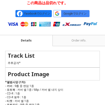
この商品は品切れです。
Facebookでログイン
Googleでログイン
Details
Order info.
Track List
추후공개*
Product Image
*
앨범사양
(1
차
)
-
커버
: 9
종
중 랜덤
1
종
-
포토북
:
커버 별
1
종
/ 88p /
커버 별 내지 상이
- CD-R : 1
종
- CD-R
봉투
: 1
종
-
티켓
:
커버 별
1
종
-
포토카드
:
9
종 중 랜덤
1
종