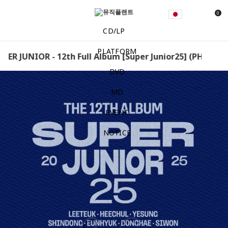
0
CD/LP
PLATFORM
PER JUNIOR - 12th Full Album [Super Junior25] (PHOTOBO
DVD
MD
EVENT
NOTICE