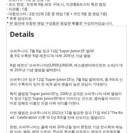
-
초도 한정
:
포토북
9
종 세트 구매 시
,
지관통
&
포스터 특전 증정
-
지관통
: 1
종
-
대형포스터
: 2
장
(
단체
2
종 중 랜덤
1
종
+
개인
9
종 중 랜덤
1
종
)
*
추후 업데이트
*
본 음반에 포함된 랜덤 구성품은 동일한 확률로 구성되어있습니다
.
Details
슈퍼주니어, 7월 8일 정규 12집 ‘Super Junior25’ 발매!
총 9곡 수록된 ‘K팝 레전드’의 데뷔 20주년 기념 앨범
‘K팝 레전드’ 슈퍼주니어(SUPER JUNIOR, 에스엠엔터테인먼트 소속)가 데
뷔 20주년 기념 앨범을 발매한다.
슈퍼주니어 정규 12집 ‘Super Junior25’는 7월 8일 발매되며, 총 9곡의 신
곡이 수록되어 있어 전 세계 음악 팬들의 높은 관심이 기대된다.
특히 앨범명 ‘Super Junior25’는 2005년 공개된 슈퍼주니어 데뷔 앨범이
자 정규 1집인 ‘Super Junior05’에서 이어지는 것으로, 멤버들의 아이디
어로 정해진 이름인 만큼 더욱 의미를 더한다.
이번 앨범은 슈퍼주니어가 2022년 12월 발표한 정규 11집 Vol.2 ‘The Ro
ad : Celebration’ 이후 약 2년 8개월 만에 선보이는 앨범이다.
한편, 슈퍼주니어는 올해 데뷔 20주년을 맞아 론칭된 기념 전시회와 예능
에 이어, 앨범, 팝업 스토어, 콘서트 투어를 아우르는 역대급 프로젝트를