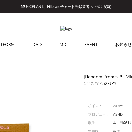
MUSICPLANT、Billboardチャート登録業者へ正式に認定
ATFORM
DVD
MD
EVENT
お知らせ
[Random] fromis_9 - Mi
2,527JPY
3,117JPY
ポイント
25JPY
プロデューサ
ASND
ー
歌手
프로미스나인 (
製造国
韓国