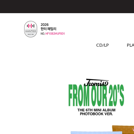
CD/LP
PL