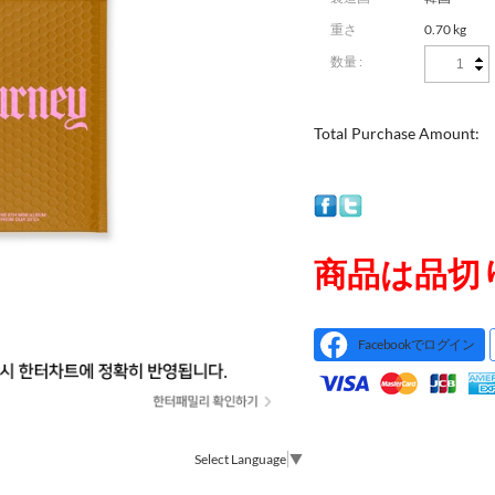
重さ
0.70 kg
数量 :
Total Purchase Amount:
商品は品切
Facebookでログイン
Select Language
▼