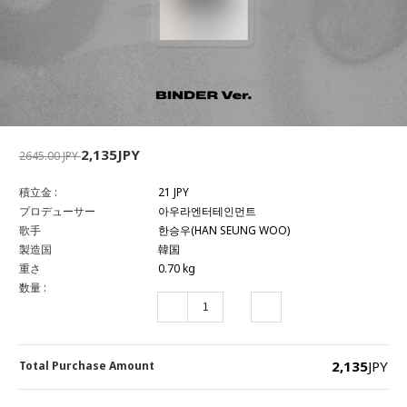
2,135JPY
2645.00 JPY
積立金 :
21 JPY
プロデューサー
아우라엔터테인먼트
歌手
한승우(HAN SEUNG WOO)
製造国
韓国
重さ
0.70 kg
数量 :
2,135
JPY
Total Purchase Amount