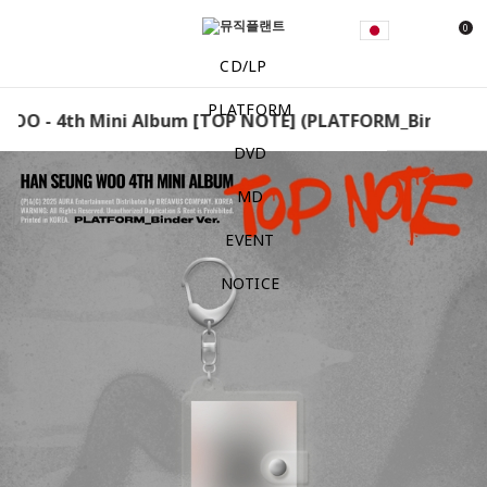
0
CD/LP
PLATFORM
O - 4th Mini Album [TOP NOTE] (PLATFORM_Binder Ver.
DVD
MD
EVENT
NOTICE