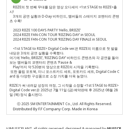
RIIZE
의 첫 번째 무대를 담은 영상 오디세이
<1st STAGE to RIIZE>
출
시
!
3
개의 공연 실황과
D-Day
비하인드
,
멤버들의 스테이지 코멘터리 콘텐
츠 수록
!
2023 RIIZE 100 DAYS PARTY ‘Hello, BRIIZE’
2024 RIIZE FAN-CON TOUR ‘RIIZING DAY’ in SEOUL
2024 RIIZE FAN-CON TOUR ‘RIIZING DAY FINALE in SEOUL
<1st STAGE to RIIZE> Digital Code ver.
은
RIIZE
의 이름으로 첫 발을
내딛은
3
개의 공연 실황을 수록했다
.
여기에 ‘
Hello, BRIIZE
’
,
‘
RIIZING DAY
’ 비하인드 콘텐츠와 각 공연을 돌아
보는 멤버들의 코멘터리 콘텐츠 ‘
Pause &
Play
’까지 약
520
분의 영상으로
RIIZE
의 시작을 기록했다
.
또한 플립 포토북
,
미니 포스트카드 세트
,
포토카드 세트
, Digital Code C
ard
등 다양한 구성품으로 소장 가치를 더욱 높였다
.
RIIZE
가 써 내려갈 성장의 여정
,
그 시작을 소장할
<1st STAGE to RIIZE>
Digital Code ver.
은
2025
년
7
월
11
일
(
금
)
예약판매 후
2025
년
08
월
28
일
(
목
)
정식 출시된다
.
ⓒ
2025 SM ENTERTAINMENT Co., Ltd. All Rights Reserved.
Distributed By F.F Company Corp. Made in Korea
(c)MUSICPLANT. all rights reserved.
designed & managed by
MUSICP