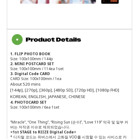
1. FLIP PHOTO BOOK
Size: 100x100mm / 144p
2. MINI POSTCARD SET
Size: 100x100mm / 114ea 1set
3. Digital Code CARD
CARD Size: 100x100mm / 1ea
About 520 mins
[144p], [270p], [360p], [480p SD], [720p HD], [1080p FHD]
KOREAN, ENGLISH, JAPANESE, CHINESE
4. PHOTOCARD SET
Size: 100x100mm / 6ea 1set
”
Miracle
”
,
“
One Thing
”
,
“
Rising Sun (
순수
)
”
,
“
Love 119
” 악곡 및 일부 커
버는 저작권 이슈로 제외되었습니다
.
<
1st STAGE to RIIZE Digital Code
>
*
디지털 코드는 위버스에서 고화질
VOD
를 시청할 수 있는 서비스로 카