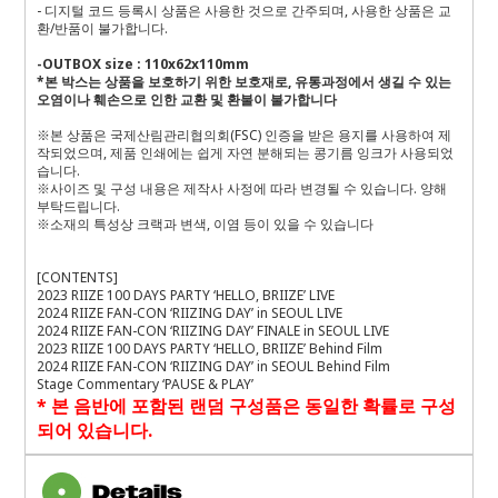
-
디지털 코드 등록시 상품은 사용한 것으로 간주되며
,
사용한 상품은 교
환
/
반품이 불가합니다
.
-OUTBOX size : 110x62x110mm
*
본 박스는 상품을 보호하기 위한 보호재로
,
유통과정에서 생길 수 있는
오염이나 훼손으로 인한 교환 및 환불이 불가합니다
※
본 상품은 국제산림관리협의회
(FSC)
인증을 받은 용지를 사용하여 제
작되었으며
,
제품 인쇄에는 쉽게 자연 분해되는 콩기름 잉크가 사용되었
습니다
.
※
사이즈 및 구성 내용은 제작사 사정에 따라 변경될 수 있습니다
.
양해
부탁드립니다
.
※
소재의 특성상 크랙과 변색
,
이염 등이 있을 수 있습니다
[CONTENTS]
2023 RIIZE 100 DAYS PARTY ‘HELLO, BRIIZE’ LIVE
2024 RIIZE FAN-CON ‘RIIZING DAY’ in SEOUL LIVE
2024 RIIZE FAN-CON ‘RIIZING DAY’ FINALE in SEOUL LIVE
2023 RIIZE 100 DAYS PARTY ‘HELLO, BRIIZE’ Behind Film
2024 RIIZE FAN-CON ‘RIIZING DAY’ in SEOUL Behind Film
Stage Commentary ‘PAUSE & PLAY’
*
본 음반에 포함된 랜덤 구성품은 동일한 확률로 구성
되어 있습니다
.