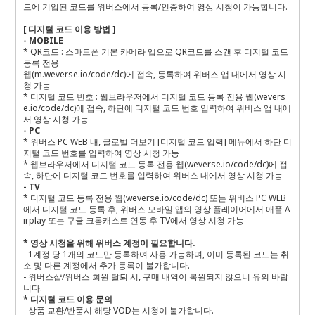
드에 기입된 코드를 위버스에서 등록
/
인증하여 영상 시청이 가능합니다
.
[
디지털 코드 이용 방법
]
- MOBILE
* QR
코드
:
스마트폰 기본 카메라 앱으로
QR
코드를 스캔 후 디지털 코드
등록 전용
웹
(m.weverse.io/code/dc)
에 접속
,
등록하여 위버스 앱 내에서 영상 시
청 가능
*
디지털 코드 번호
:
웹브라우저에서 디지털 코드 등록 전용 웹
(wevers
e.io/code/dc)
에 접속
,
하단에 디지털 코드 번호 입력하여 위버스 앱 내에
서 영상 시청 가능
- PC
*
위버스
PC WEB
내
,
글로벌 더보기
[
디지털 코드 입력
]
메뉴에서 하단 디
지털 코드 번호를 입력하여 영상 시청 가능
*
웹브라우저에서 디지털 코드 등록 전용 웹
(weverse.io/code/dc)
에 접
속
,
하단에 디지털 코드 번호를 입력하여 위버스 내에서 영상 시청 가능
- TV
*
디지털 코드 등록 전용 웹
(weverse.io/code/dc)
또는 위버스
PC WEB
에서 디지털 코드 등록 후
,
위버스 모바일 앱의 영상 플레이어에서 애플
A
irplay
또는 구글 크롬캐스트 연동 후
TV
에서 영상 시청 가능
*
영상 시청을 위해 위버스 계정이 필요합니다
.
- 1
계정 당
1
개의 코드만 등록하여 사용 가능하며
,
이미 등록된 코드는 취
소 및 다른 계정에서 추가 등록이 불가합니다
.
-
위버스샵
/
위버스 회원 탈퇴 시
,
구매 내역이 복원되지 않으니 유의 바랍
니다
.
*
디지털 코드 이용 문의
-
상품 교환
/
반품시 해당
VOD
는 시청이 불가합니다
.