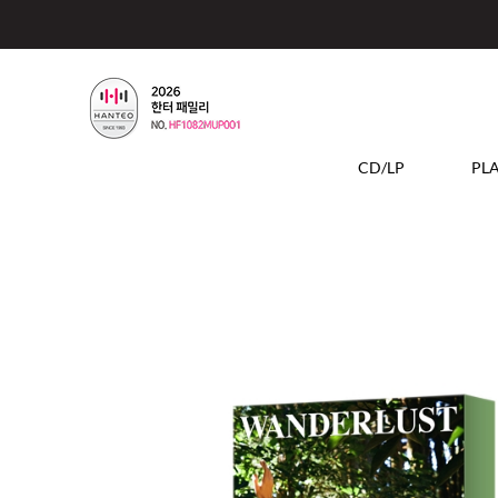
CD/LP
PL