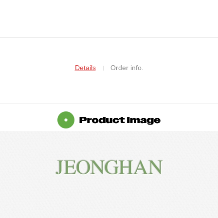
Details
Order info.