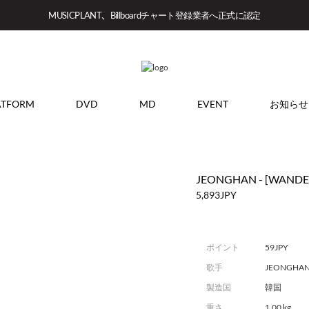
MUSICPLANT、Billboardチャート登録業者へ正式に認定
ATFORM
DVD
MD
EVENT
お知らせ
JEONGHAN - [WAND
5,893JPY
ポイント
59JPY
歌手
JEONGHA
製造国
韓国
重さ
1.00 kg