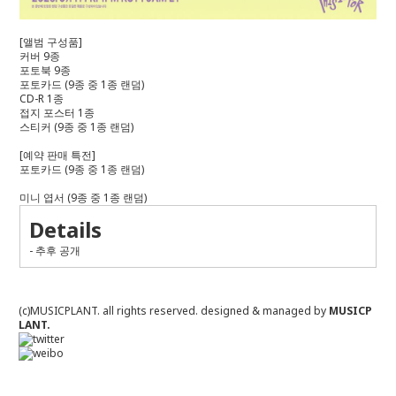
[
앨범 구성품
]
커버
9
종
포토북
9
종
포토카드
(9
종 중
1
종 랜덤
)
CD-R 1
종
접지 포스터
1
종
스티커
(9
종 중
1
종 랜덤
)
[
예약 판매 특전
]
포토카드
(9
종 중
1
종 랜덤
)
미니 엽서
(9
종 중
1
종 랜덤
)
Details
- 추후 공개
(c)MUSICPLANT. all rights reserved.
designed & managed by
MUSICP
LANT.