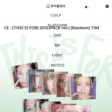
0
CD/LP
PLATFORM
CE - [THIS IS FOR] (DIGIPACK ver.) [Random] TWICE - [TH
DVD
MD
EVENT
NOTICE