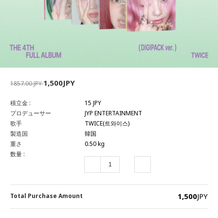
1,500JPY
1857.00 JPY
積立金 :
15 JPY
プロデューサー
JYP ENTERTAINMENT
歌手
TWICE(트와이스)
製造国
韓国
重さ
0.50 kg
数量 :
1,500
JPY
Total Purchase Amount