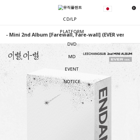
0
CD/LP
PLATFORM
- Mini 2nd Album [Farewall, Fare-wall] (EVER ver.) Lee C
DVD
MD
EVENT
NOTICE