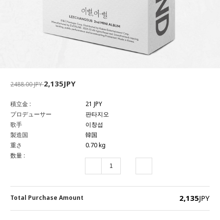
2,135JPY
2488.00 JPY
積立金 :
21 JPY
プロデューサー
판타지오
歌手
이창섭
製造国
韓国
重さ
0.70 kg
数量 :
2,135
JPY
Total Purchase Amount