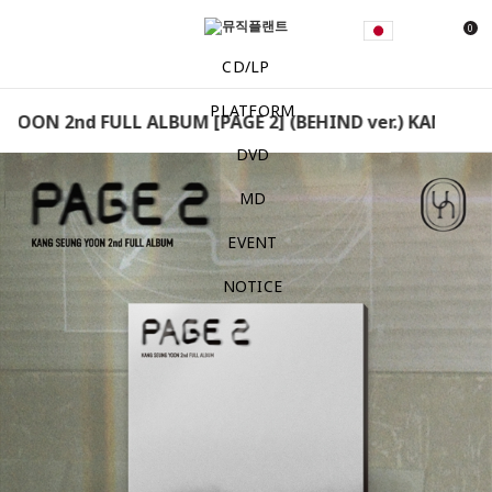
0
CD/LP
PLATFORM
OON 2nd FULL ALBUM [PAGE 2] (BEHIND ver.) KANG SEUN
DVD
MD
EVENT
NOTICE