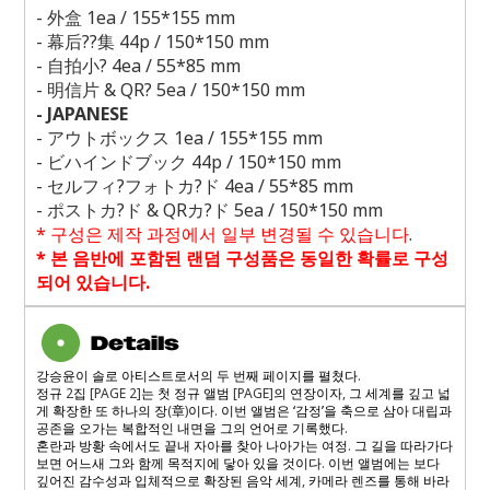
-
外盒
1ea / 155*155 mm
-
幕后
??
集
44p / 150*150 mm
-
自拍小?
4ea / 55*85 mm
-
明信片
& QR
?
5ea / 150*150 mm
- JAPANESE
-
アウトボックス
1ea / 155*155 mm
-
ビハインドブック
44p / 150*150 mm
-
セルフィ
?
フォトカ
?
ド
4ea / 55*85 mm
-
ポストカ
?
ド
& QR
カ
?
ド
5ea / 150*150 mm
*
구성은 제작 과정에서 일부 변경될 수 있습니다
.
*
본 음반에 포함된 랜덤 구성품은 동일한 확률로 구성
되어 있습니다
.
강승윤이 솔로 아티스트로서의 두 번째 페이지를 펼쳤다
.
정규
2
집
[PAGE 2]
는 첫 정규 앨범
[PAGE]
의 연장이자
,
그 세계를 깊고 넓
게 확장한 또 하나의 장
(
章
)
이다
.
이번 앨범은 ‘감정’을 축으로 삼아 대립과
공존을 오가는 복합적인 내면을 그의 언어로 기록했다
.
혼란과 방황 속에서도 끝내 자아를 찾아 나아가는 여정
.
그 길을 따라가다
보면 어느새 그와 함께 목적지에 닿아 있을 것이다
.
이번 앨범에는 보다
깊어진 감수성과 입체적으로 확장된 음악 세계
,
카메라 렌즈를 통해 바라