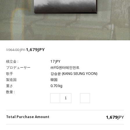
1,679JPY
1964.00 JPY
積立金 :
17 JPY
プロデューサー
㈜YG엔터테인먼트
歌手
강승윤 (KANG SEUNG YOON)
製造国
韓国
重さ
0.70 kg
数量 :
1,679
JPY
Total Purchase Amount