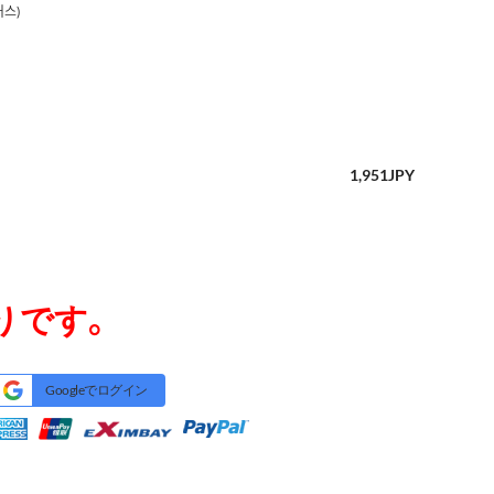
커스)
1,951
JPY
りです。
Googleでログイン