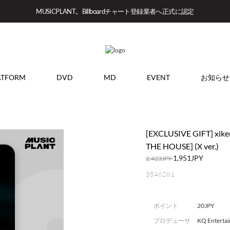
MUSICPLANT、Billboardチャート登録業者へ正式に認定
ATFORM
DVD
MD
EVENT
お知らせ
[EXCLUSIVE GIFT] xik
THE HOUSE] (X ver.)
1,951JPY
2,423JPY
3546281
ポイント
20JPY
プロデューサ
KQ Enterta