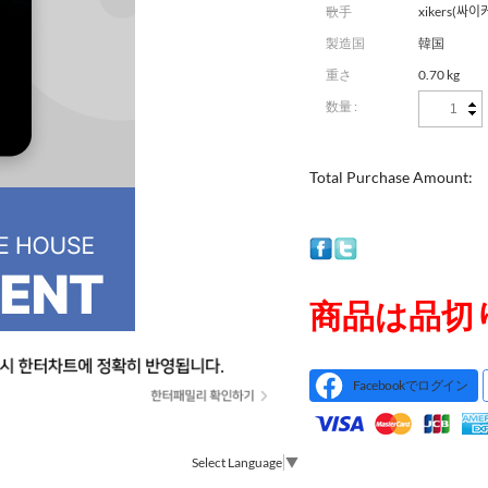
ー
歌手
xikers(싸이
製造国
韓国
重さ
0.70 kg
数量 :
Total Purchase Amount:
商品は品切
Facebookでログイン
Select Language
▼