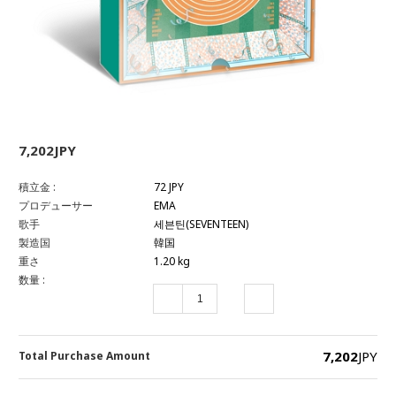
7,202JPY
積立金 :
72 JPY
プロデューサー
EMA
歌手
세븐틴(SEVENTEEN)
製造国
韓国
重さ
1.20 kg
数量 :
7,202
JPY
Total Purchase Amount