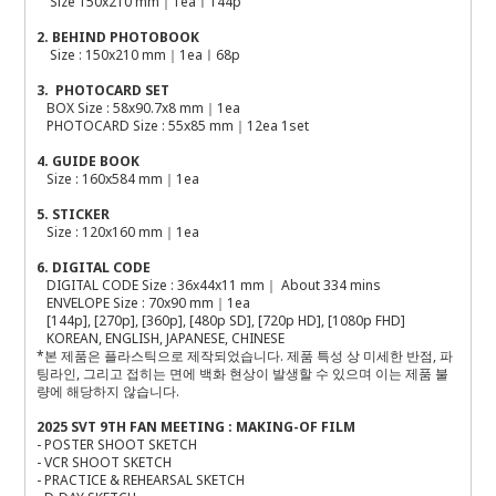
Size 150x210 mm｜1eaㅣ144p
2. BEHIND PHOTOBOOK
Size : 150x210 mm｜1eaㅣ68p
3. PHOTOCARD SET
BOX Size : 58x90.7x8 mm｜1ea
PHOTOCARD Size : 55x85 mm｜12ea 1set
4. GUIDE BOOK
Size : 160x584 mm｜1ea
5.
STICKER
Size : 120x160 mm｜1ea
6.
DIGITAL CODE
DIGITAL CODE Size : 36x44x11 mm｜ About 334 mins
ENVELOPE Size : 70x90 mm｜1ea
[144p], [270p], [360p], [480p SD], [720p HD], [1080p FHD]
KOREAN, ENGLISH, JAPANESE, CHINESE
*본 제품은 플라스틱으로 제작되었습니다. 제품 특성 상 미세한 반점, 파
팅라인, 그리고 접히는 면에 백화 현상이 발생할 수 있으며 이는 제품 불
량에 해당하지 않습니다.
2025 SVT 9TH FAN MEETING
: MAKING-OF FILM
- POSTER SHOOT SKETCH
- VCR SHOOT SKETCH
- PRACTICE & REHEARSAL SKETCH