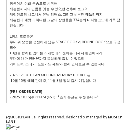
봉봉이의 성화 봉송으로 시작해
세봉컴퍼니의 단합을 엿볼 수 있었던 선후배 토크와
캐럿랜드의 시그니처 유닛 리버스, 그리고 세븐틴 메들리까지!
세븐틴과 캐럿이 하나된 그날의 장면들을 334분의 디지털코드에 가득 담
았습니다.
2권의 포토북은
무대 위 모습을 생생하게 담은 STAGE BOOK과 BEHIND BOOK으로 구성
되어
10년을 함께한 멤버들과 캐럿에게 전하는 메세지 뿐만아니라
무대에 대한 인터뷰까지 풍성하게 즐길 수 있으며
가이드북, 스티커, 포토카드 세트와 함께 만나보실 수 있습니다.
2025 SVT 9TH FAN MEETING
MEMORY BOOK+ 은
10월 15일 예약 판매 후, 11월 3일 정식 출시 예정입니다
[PRE-ORDER DATE]
• 2025.10.15(수) 11AM (KST)~*조기 품절될 수 있습니다*
(c)MUSICPLANT. all rights reserved.
designed & managed by
MUSICP
LANT.