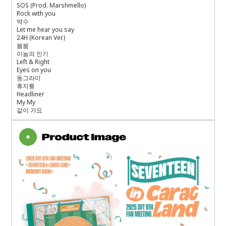
SOS (Prod. Marshmello)
Rock with you
박수
Let me hear you say
24H (Korean Ver.)
붐붐
이놈의 인기
Left & Right
Eyes on you
동그라미
휴지통
Headliner
My My
같이 가요