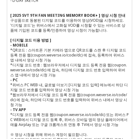
- D-DAY SKETCH
[ 2025 SVT 9TH FAN MEETING
MEMORY BOOK+ ]
영상 시청 안내
구성품으로 동봉된 디지털 코드를 이용하여 영상(VOD)을 시청하세요.
'디지털 코드'는 위버스에서 고화질 VOD를 시청할 수 있는 서비스로 상
품에 기입된 코드를 등록/인증하여 영상 시청이 가능합니다.
[ 디지털 코드 이용 방법 ]
- MOBILE
*QR코드 : 스마트폰 기본 카메라 앱으로 QR코드를 스캔 후 디지털 코드
등록 전용 웹(coupon.weverse.io/code/dc) 에 접속, 등록하여 위버스
앱 내에서 영상 시청 가능
*디지털 코드 번호 : 웹브라우저에서 디지털 코드 등록 전용 웹(coupon.
weverse.io/code/dc) 에 접속, 하단에 디지털 코드 번호 입력하여 위버
스 앱 내에서 영상 시청 가능
- PC
*위버스 PC WEB 내, 글로벌 더보기 [디지털 코드 입력] 메뉴에서 하단 디
지털 코드 번호를 입력하여 영상 시청 가능
*웹브라우저에서 디지털 코드 등록 전용 웹(coupon.weverse.io/code/
dc) 에 접속, 하단에 디지털 코드 번호를 입력하여 위버스 내에서 영상 시
청 가능
- TV APP
*디지털 코드 등록 전용 웹(coupon.weverse.io/code/dc) 또는 위버스 P
C WEB에서 디지털 코드 등록 후, 위버스 모바일 앱의 영상 플레이어에서
애플 Airplay 또는 구글 크롬캐스트 연동 후 TV에서 영상 시청 가능
※ 영상 시청을 위해 위버스 계정이 필요합니다.