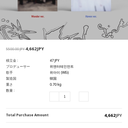
4,662JPY
5500.00 JPY
積立金 :
47 JPY
プロデューサー
위엔터테인먼트
歌手
위아이 (WEi)
製造国
韓国
重さ
0.70 kg
数量 :
4,662
JPY
Total Purchase Amount