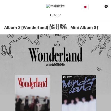
0
CD/LP
PLATFORM
ni Album 8 [Wonderland] [Set] WEi - Mini Album 8 [Wonder
DVD
MD
EVENT
NOTICE