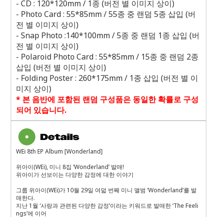
- CD : 120*120mm / 1
종
(
버전 별 이미지 상이
)
- Photo Card : 55*85mm / 55
종 중 랜덤
5
종 삽입
(
버
전 별 이미지 상이
)
- Snap Photo :140*100mm / 5
종 중 랜덤
1
종 삽입
(
버
전 별 이미지 상이
)
- Polaroid Photo Card : 55*85mm / 15
종 중 랜덤
2
종
삽입
(
버전 별 이미지 상이
)
- Folding Poster : 260*175mm / 1
종 삽입
(
버전 별 이
미지 상이
)
*
본 음반에 포함된 랜덤 구성품은 동일한 확률로 구성
되어 있습니다
.
WEi 8th EP Album [Wonderland]
위아이
(WEi),
미니
8
집 ‘
Wonderland
’ 발매
!
위아이가 선보이는 다양한 감정에 대한 이야기
그룹 위아이
(WEi)
가
10
월
29
일 여덟 번째 미니 앨범 ‘
Wonderland
’를 발
매한다
.
지난
1
월 ‘사랑과 관련된 다양한 감정’이라는 키워드로 발매한 ‘
The Feeli
ngs
’에 이어