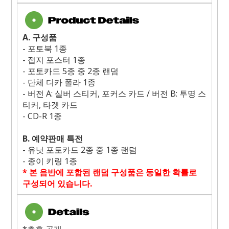
A.
구성품
-
포토북
1
종
-
접지 포스터
1
종
-
포토카드
5
종 중
2
종 랜덤
-
단체 디카 폴라
1
종
-
버전
A:
실버 스티커
,
포커스 카드
/
버전
B:
투명 스
티커
,
타겟 카드
- CD-R 1
종
B.
예약판매 특전
-
유닛 포토카드
2
종 중
1
종 랜덤
-
종이 키링
1
종
*
본 음반에 포함된 랜덤 구성품은 동일한 확률로
구성되어 있습니다
.
*추후 공개