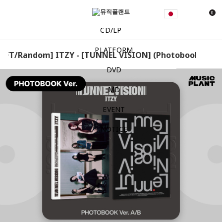
0
CD/LP
PLATFORM
FT/Random] ITZY - [TUNNEL VISION] (Photobook Ver.) [
DVD
MD
EVENT
NOTICE