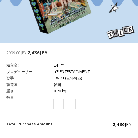
2,436JPY
2999.00 JPY
積立金 :
24 JPY
プロデューサー
JYP ENTERTAINMENT
歌手
TWICE(트와이스)
製造国
韓国
重さ
0.70 kg
数量 :
2,436
JPY
Total Purchase Amount