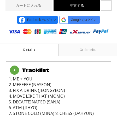
カートに入れる
注文する
Facebookでログイン
Googleでログイン
Details
Order info.
1. ME + YOU
2. MEEEEEE (NAYEON)
3. FIX A DRINK (JEONGYEON)
4. MOVE LIKE THAT (MOMO)
5. DECAFFEINATED (SANA)
6. ATM (JIHYO)
7. STONE COLD (MINA)
8. CHESS (DAHYUN)