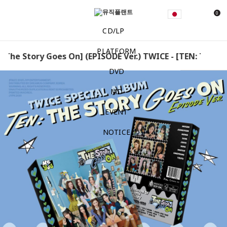
0
CD/LP
PLATFORM
 The Story Goes On] (EPISODE Ver.) TWICE - [TEN: The Sto
DVD
MD
EVENT
NOTICE