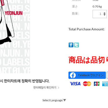
重さ
0.70 kg
数量 :
Total Purchase Amount:
商品は品切
Facebookでログイン
Select Language
▼