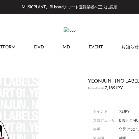
MUSICPLANT、Billboardチャート登録業者へ正式に認定
ATFORM
DVD
MD
EVENT
お知らせ
YEONJUN - [NO LABELS:
7,189JPY
8,381JPY
ポイント
72JPY
プロデューサ
BIGHIT MU
ー
歌手
연준 (YEON
製造国
韓国