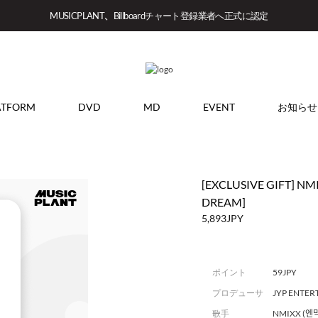
MUSICPLANT、Billboardチャート登録業者へ正式に認定
ATFORM
DVD
MD
EVENT
お知らせ
[EXCLUSIVE GIFT] NM
DREAM]
5,893JPY
ポイント
59JPY
プロデューサ
JYP ENTE
ー
歌手
NMIXX (엔