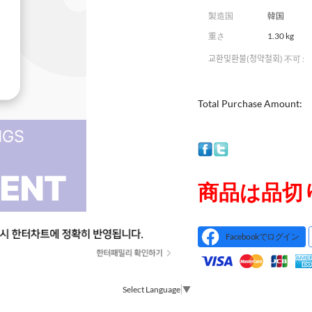
製造国
韓国
重さ
1.30 kg
교환및환불(청약철회) 不可 :
Total Purchase Amount:
商品は品切
Facebookでログイン
Select Language
▼