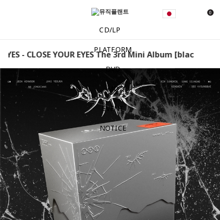
0
CD/LP
PLATFORM
YES - CLOSE YOUR EYES The 3rd Mini Album [blackout] (b
DVD
MD
EVENT
NOTICE