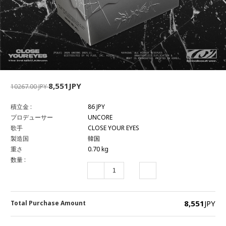
8,551JPY
10267.00 JPY
積立金 :
86 JPY
プロデューサー
UNCORE
歌手
CLOSE YOUR EYES
製造国
韓国
重さ
0.70 kg
数量 :
8,551
JPY
Total Purchase Amount