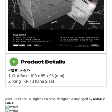
<앨범 사양>
1. Out Box : 100 x 65 x 95 (mm)
2. Ring : KR 13 (One Size)
(c)MUSICPLANT. all rights reserved.
designed & managed by
MUSICP
LANT.