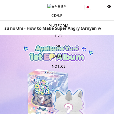
0
CD/LP
PLATFORM
u no Uni - How to Make Super Angry (Arnyan ver.) [Rand
DVD
MD
EVENT
NOTICE