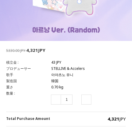
4,321JPY
5330.00 JPY
積立金 :
43 JPY
プロデューサー
STELLIVE & Accelers
歌手
아야츠노 유니
製造国
韓国
重さ
0.70 kg
数量 :
4,321
JPY
Total Purchase Amount