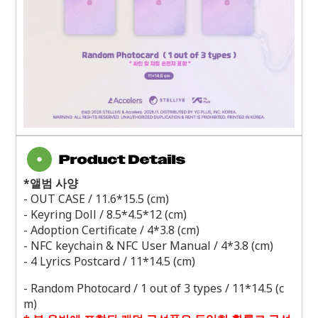
*
앨범 사양
- OUT CASE / 11.6*15.5 (cm)
- Keyring Doll / 8.5*4.5*12 (cm)
- Adoption Certificate / 4*3.8 (cm)
- NFC keychain & NFC User Manual / 4*3.8 (cm)
- 4 Lyrics Postcard / 11*14.5 (cm)
- Random Photocard / 1 out of 3 types / 11*14.5 (c
m)