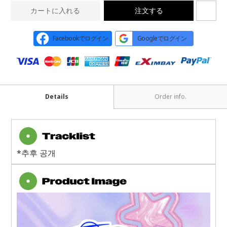
カートに入れる
注文する
Facebookでログイン
Googleでログイン
Details
Order info.
*추후 공개