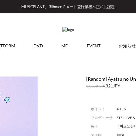
MUSICPLANT、Billboardチャート登録業者へ正式に認定
ATFORM
DVD
MD
EVENT
お知らせ
[Random] Ayatsu no Uni
4,321JPY
5,330JPY
ポイント
43JPY
プロデューサ
STELLIVE & 
ー
歌手
아야츠노 유
製造国
韓国