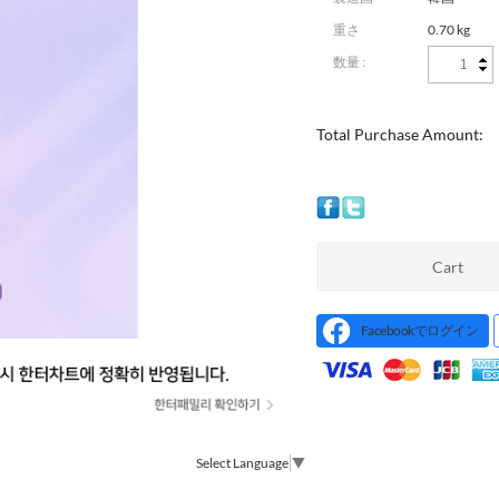
重さ
0.70 kg
数量 :
Total Purchase Amount:
Cart
Facebookでログイン
Select Language
▼