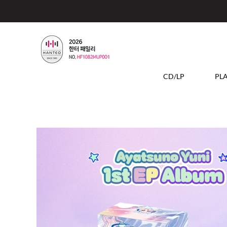
CD/LP
PL