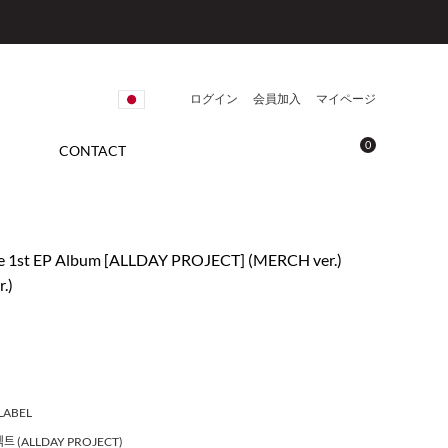
ログイン
会員加入
マイページ
0
CONTACT
 1st EP Album [ALLDAY PROJECT] (MERCH ver.)
.)
LABEL
 (ALLDAY PROJECT)