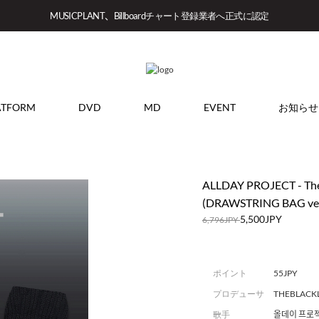
MUSICPLANT、Billboardチャート登録業者へ正式に認定
ATFORM
DVD
MD
EVENT
お知らせ
ALLDAY PROJECT - The
(DRAWSTRING BAG ver
5,500JPY
6,796JPY
ポイント
55JPY
プロデューサ
THEBLACK
ー
歌手
올데이 프로젝트