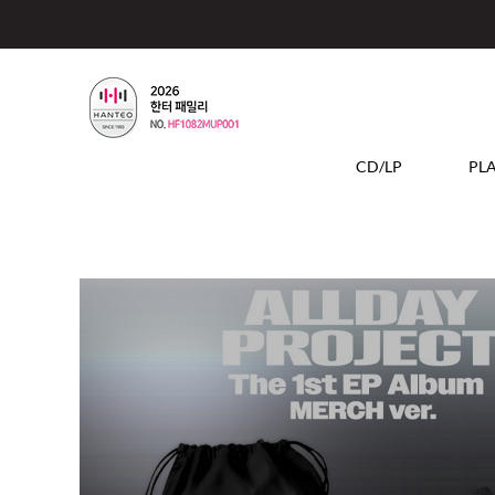
CD/LP
PL