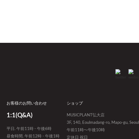
お客様のお問い合わせ
ショップ
1:1(Q&A)
MUSICPLANT弘大店
3F, 140, Eoulmadang-ro, Mapo-gu, Seoul
平日. 午前11時 - 午後6時
午前11時～午後10時
昼食時間. 午前12時 - 午後1時
定休日 祝日