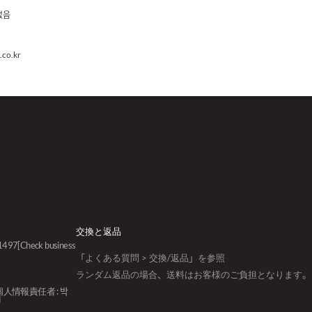
없음
co.kr
交換と返品
01497
[Check business
「よくある質問 > 交換/返品」を参照
ランダム返品の場合、送料はお客様のご負担となります。
個人情報責任者 : 박