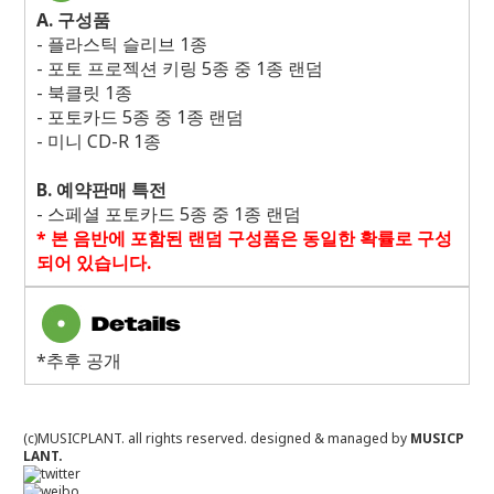
A.
구성품
-
플라스틱 슬리브
1
종
-
포토 프로젝션 키링
5
종 중
1
종 랜덤
-
북클릿
1
종
-
포토카드
5
종 중
1
종 랜덤
-
미니
CD-R 1
종
B.
예약판매 특전
-
스페셜 포토카드
5
종 중
1
종 랜덤
*
본 음반에 포함된 랜덤 구성품은 동일한 확률로 구성
되어 있습니다
.
*추후 공개
(c)MUSICPLANT. all rights reserved.
designed & managed by
MUSICP
LANT.