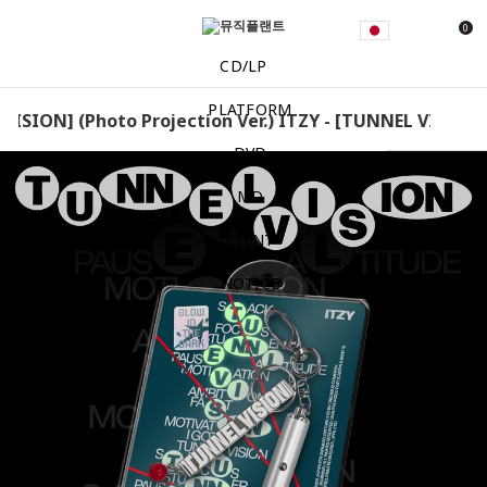
0
CD/LP
PLATFORM
VISION] (Photo Projection Ver.) ITZY - [TUNNEL VISION] (
DVD
MD
EVENT
NOTICE