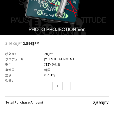
2,593JPY
3195.00 JPY
積立金 :
26 JPY
プロデューサー
JYP ENTERTAINMENT
歌手
ITZY (있지)
製造国
韓国
重さ
0.70 kg
数量 :
2,593
JPY
Total Purchase Amount