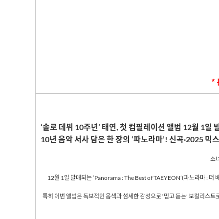
*
‘솔로 데뷔
10
주년’ 태연
,
첫 컴필레이션 앨범
12
월
1
일 
10
년 음악 서사 담은 한 장의 ‘파노라마’
!
신곡·
2025
믹스
소
12
월
1
일 발매되는 ‘
Panorama : The Best of TAEYEON
’
(
파노라마
:
더 
특히 이번 앨범은 독보적인 음색과 섬세한 감성으로 ‘믿고 듣는’ 보컬리스트