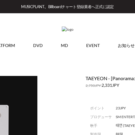
MUSICPLANT、Billboardチャート登録業者へ正式に認定
ATFORM
DVD
MD
EVENT
お知らせ
TAEYEON - [Panorama: 
2,331JPY
2,750JPY
ポイント
23JPY
プロデューサ
SM ENTER
ー
歌手
태연 (TAEY
製造国
韓国