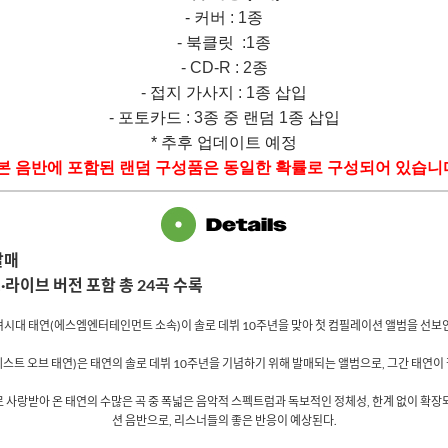
-
커버
: 1
종
-
북클릿
:1
종
- CD-R : 2
종
-
접지 가사지
: 1
종 삽입
-
포토카드
: 3
종 중 랜덤
1
종 삽입
*
추후 업데이트 예정
본 음반에 포함된 랜덤 구성품은 동일한 확률로 구성되어 있습니
발매
·라이브 버전 포함 총
24
곡 수록
녀시대 태연
(
에스엠엔터테인먼트 소속
)
이 솔로 데뷔
10
주년을 맞아 첫 컴필레이션 앨범을 선보
베스트 오브 태연
)
은 태연의 솔로 데뷔
10
주년을 기념하기 위해 발매되는 앨범으로
,
그간 태연이 
로 사랑받아 온 태연의 수많은 곡 중 폭넓은 음악적 스펙트럼과 독보적인 정체성
,
한계 없이 확장
션 음반으로
,
리스너들의 좋은 반응이 예상된다
.