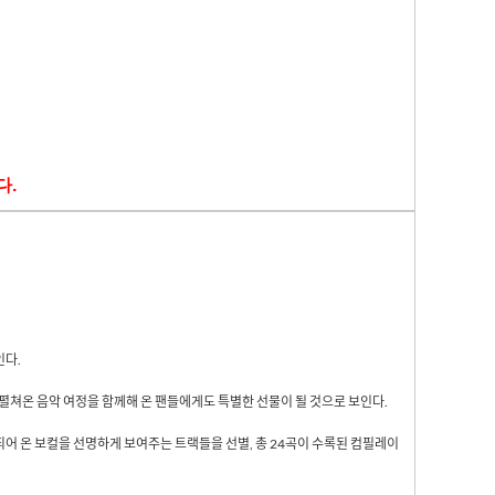
다
.
인다
.
펼쳐온 음악 여정을 함께해 온 팬들에게도 특별한 선물이 될 것으로 보인다
.
되어 온 보컬을 선명하게 보여주는 트랙들을 선별
,
총
24
곡이 수록된 컴필레이