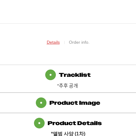
Details
Order info.
*추후 공개
*
앨범 사양
(1
차
)