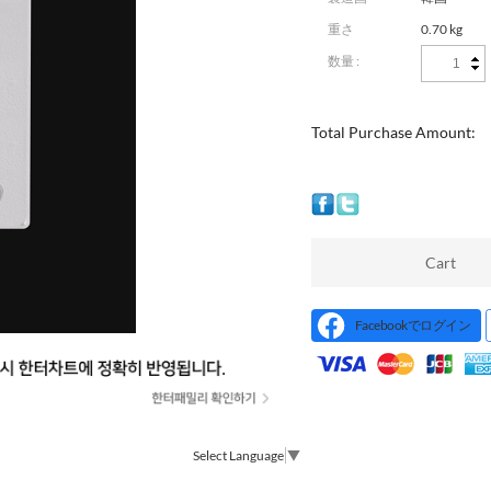
重さ
0.70 kg
数量 :
Total Purchase Amount:
Cart
Facebookでログイン
Select Language
▼