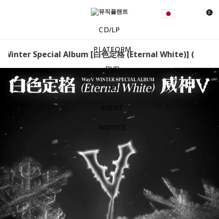
0
CD/LP
PLATFORM
- Winter Special Album [白色定格 (Eternal White)] (Photo B
DVD
MD
EVENT
NOTICE