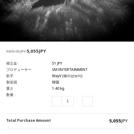
5,055JPY
5893.00 JPY
積立金 :
51 JPY
プロデューサー
SM ENTERTAINMENT
歌手
WayV (웨이션브이)
製造国
韓国
重さ
1.40 kg
数量 :
5,055
JPY
Total Purchase Amount