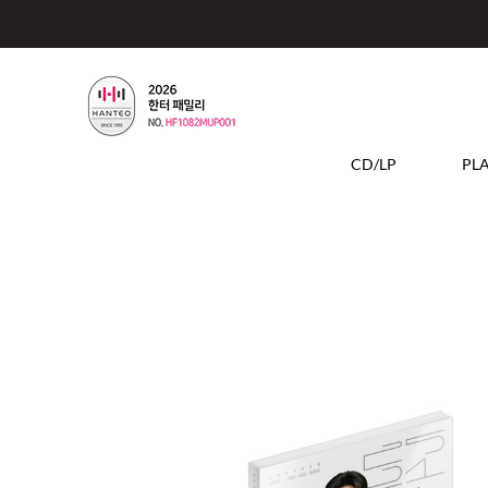
CD/LP
PL