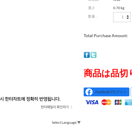
重さ
0.70 kg
数量 :
Total Purchase Amount:
商品は品切
Facebookでログイン
Select Language
▼