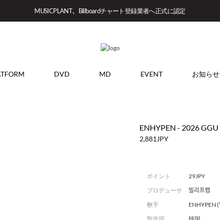
MUSICPLANT、Billboardチャート登録業者へ正式に認定
ATFORM
DVD
MD
EVENT
お知らせ
ENHYPEN - 2026 GGU
2,881JPY
ポイント
29JPY
プロデューサ
빌리프랩
ー
歌手
ENHYPEN 
製造国
韓国