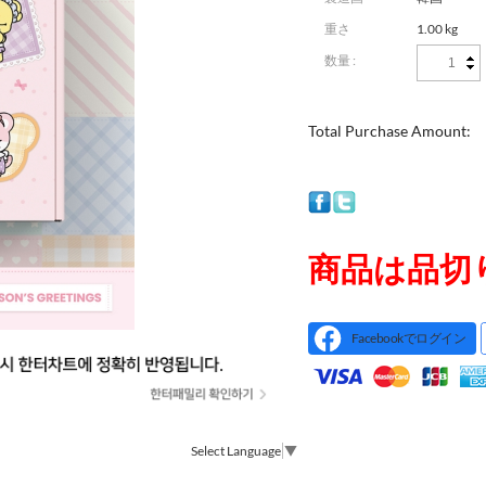
重さ
1.00 kg
数量 :
Total Purchase Amount:
商品は品切
Facebookでログイン
Select Language
▼