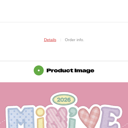
Details
Order info.