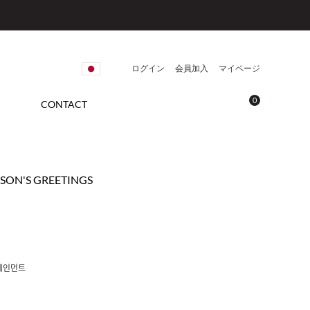
ログイン
会員加入
マイページ
0
CONTACT
EASON'S GREETINGS
테인먼트