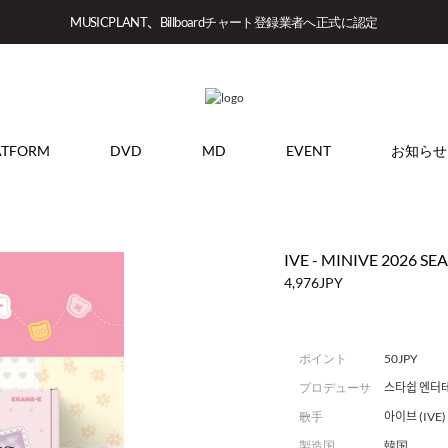
MUSICPLANT、Billboardチャート登録業者へ正式に認定
ATFORM
DVD
MD
EVENT
お知らせ
IVE - MINIVE 2026 S
4,976JPY
ポイント
50JPY
プロデューサ
스타쉽 엔터
ー
歌手
아이브 (IVE)
製造国
韓国