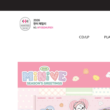
CD/LP
PL