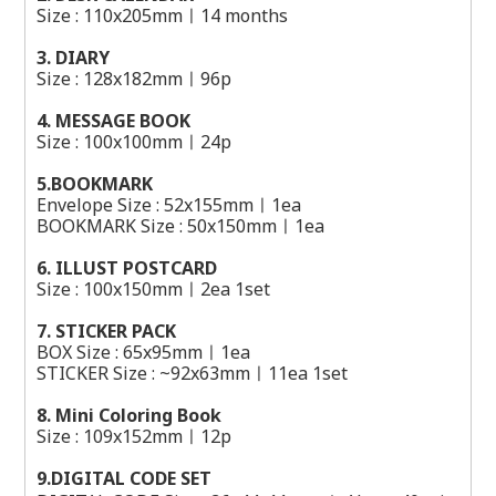
Size : 110x205mmㅣ14 months
3. DIARY
Size : 128x182mmㅣ96p
4. MESSAGE BOOK
Size : 100x100mmㅣ24p
5.BOOKMARK
Envelope Size : 52x155mmㅣ1ea
BOOKMARK Size : 50x150mmㅣ1ea
6. ILLUST POSTCARD
Size : 100x150mmㅣ2ea 1set
7. STICKER PACK
BOX Size : 65x95mmㅣ1ea
STICKER Size : ~92x63mmㅣ11ea 1set
8. Mini
Coloring Book
Size : 109x152mmㅣ12p
9.DIGITAL CODE SET