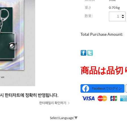
重さ
0.70 kg
数量 :
Total Purchase Amount:
商品は品切
Facebookでログイン
Select Language
▼