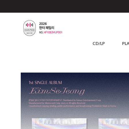
CD/LP
PL