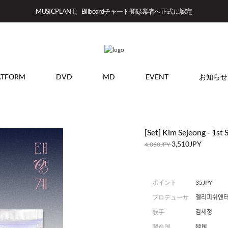
MUSICPLANT、Billboardチャート登録業者へ正式に認定
ATFORM
DVD
MD
EVENT
お知らせ
[Set] Kim Sejeong - 1s
3,510JPY
4,060JPY
ポイント
35JPY
プロデューサ
젤리피쉬엔
ー
歌手
김세정
製造国
韓国