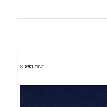
01
태양계
*TITLE