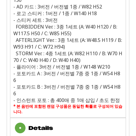
150
- AD
카드
: 3
버전
/
버전별
1
종
/ W82 H52
-
로고 스티커
: 1
버전
/ 1
종
/ W140 H18
-
스티커 세트
: 3
버전
FORBIDDEN Ver. : 3
종
1
세트
(A: W40 H120 / B:
W117.5 H50 / C: W85 H55)
AFTERLIGHT Ver. : 3
종
1
세트
(A: W48.5 H119 / B:
W93 H91 / C: W72 H94)
STORM Ver. : 4
종
1
세트
(A: W82 H110 / B: W70 H
70 / C: W40 H40 / D: W40 H40)
-
플라이어
: 3
버전
/
버전별
1
종
/ W148 W210
-
포토카드
A : 3
버전
/
버전별
7
종 중
1
종
/ W54 H8
6
-
포토카드
B : 3
버전
/
버전별
7
종 중
1
종
/ W54 H8
6
-
인스턴트 포토
:
총
400
매 중
1
매 삽입
/
초도 한정
*
본 음반에 포함된 랜덤 구성품은 동일한 확률로 구성되어 있습
니다
.