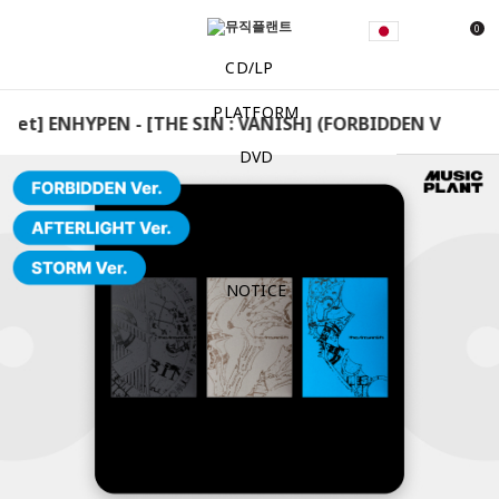
0
CD/LP
PLATFORM
[EXCLUSIVE GIFT/Set] ENHYPEN - [THE SIN : VANISH] (
DVD
MD
EVENT
NOTICE