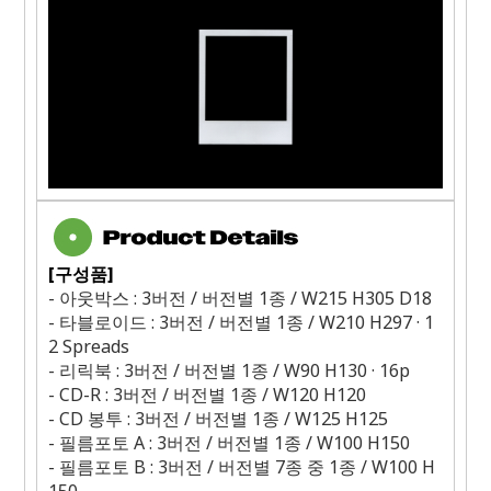
[
구성품
]
-
아웃박스
: 3
버전
/
버전별
1
종
/ W215 H305 D18
-
타블로이드
: 3
버전
/
버전별
1
종
/ W210 H297
·
1
2 Spreads
-
리릭북
: 3
버전
/
버전별
1
종
/ W90 H130
·
16p
- CD-R : 3
버전
/
버전별
1
종
/ W120 H120
- CD
봉투
: 3
버전
/
버전별
1
종
/ W125 H125
-
필름포토
A : 3
버전
/
버전별
1
종
/ W100 H150
-
필름포토
B : 3
버전
/
버전별
7
종 중
1
종
/ W100 H