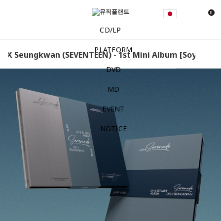
0
CD/LP
PLATFORM
 Seungkwan (SEVENTEEN) - 1st Mini Album [Soyagok] [S
DVD
MD
EVENT
NOTICE