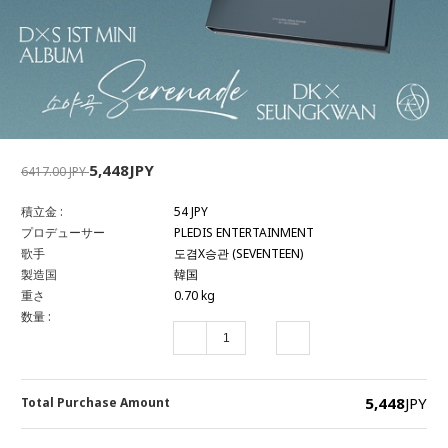
5,448JPY
6417.00 JPY
積立金 :
54 JPY
プロデューサー
PLEDIS ENTERTAINMENT
歌手
도겸X승관 (SEVENTEEN)
製造国
韓国
重さ
0.70 kg
数量 :
5,448
JPY
Total Purchase Amount