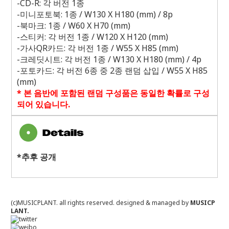
-CD-R:
각 버전
1
종
-
미니포토북
: 1
종
/ W130 X H180 (mm) / 8p
-
북마크
: 1
종
/ W60 X H70 (mm)
-
스티커
:
각 버전
1
종
/ W120 X H120 (mm)
-
가사
QR
카드
:
각 버전
1
종
/ W55 X H85 (mm)
-
크레딧시트
:
각 버전
1
종
/ W130 X H180 (mm) / 4p
-
포토카드
:
각 버전
6
종 중
2
종 랜덤 삽입
/ W55 X H85
(mm)
*
본 음반에 포함된 랜덤 구성품은 동일한 확률로 구성
되어 있습니다
.
*추후 공개
(c)MUSICPLANT. all rights reserved.
designed & managed by
MUSICP
LANT.