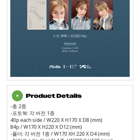
-
총
2
종
-
포토북
:
각 버전
1
종
40p each side / W220 X H170 X D8 (mm)
84p / W170 X H220 X D12 (mm)
-
폴더
:
각 버전
1
종
/ W170 XH 220 X D4 (mm)