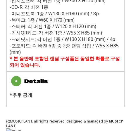
-
접지포스터
:
각 버전
1
종
/ W300 X H120 (mm)
-CD-R:
각 버전
1
종
-
미니포토북
: 1
종
/ W130 X H180 (mm) / 8p
-
북마크
: 1
종
/ W60 X H70 (mm)
-
스티커
:
각 버전
1
종
/ W120 X H120 (mm)
-
가사
QR
카드
:
각 버전
1
종
/ W55 X H85 (mm)
-
크레딧시트
:
각 버전
1
종
/ W130 X H180 (mm) / 4p
-
포토카드
:
각 버전
6
종 중
2
종 랜덤 삽입
/ W55 X H85
(mm)
*
본 음반에 포함된 랜덤 구성품은 동일한 확률로 구성
되어 있습니다
.
*추후 공개
(c)MUSICPLANT. all rights reserved.
designed & managed by
MUSICP
LANT.