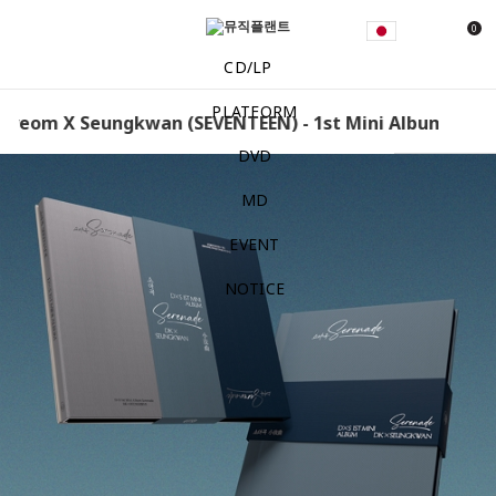
0
CD/LP
PLATFORM
eom X Seungkwan (SEVENTEEN) - 1st Mini Album [Soyag
DVD
MD
EVENT
NOTICE