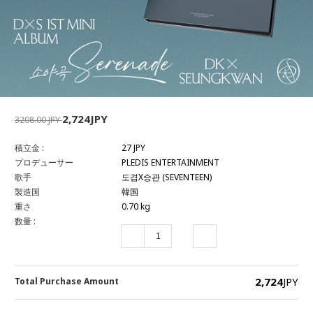
2,724JPY
3208.00 JPY
積立金 :
27 JPY
プロデューサー
PLEDIS ENTERTAINMENT
歌手
도겸X승관 (SEVENTEEN)
製造国
韓国
重さ
0.70 kg
数量 :
2,724
JPY
Total Purchase Amount