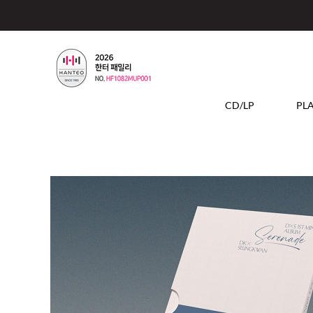
CD/LP
PL