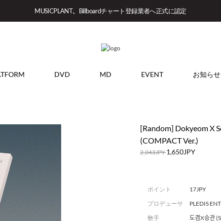
MUSICPLANT、Billboardチャート登録業者へ正式に認定
ATFORM
DVD
MD
EVENT
お知らせ
[Random] Dokyeom X Se
(COMPACT Ver.)
1,650JPY
2,043JPY
ポイント
17JPY
プロデューサ
PLEDIS EN
ー
歌手
도겸X승관 (S