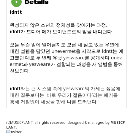
idntt
완성되지 않은 소년의 정체성을 찾아가는 과정
.
idntt
가 드디어 메가 보이밴드로의 발을 내디딘다
.
오늘 무슨 일이 일어날지도 모른 채 살고 있는 우연에
대한 설렘을 담았던
unevermet
을 시작으로
idntt
는 예
고했던 대로 두 번째 유닛
yesweare
를 공개하며
unev
ermet
과
yesweare
가 결합되는 과정을 새 앨범을 통해
선보인다
.
idntt
라는 큰 시스템 속에
yesweare
의 가세는 젊음에
대한 질문보다는
'
바로 우리가 젊음이다
'
라는 패기를
통해 거침없이 세상을 향해 나를 드러낸다
.
(c)MUSICPLANT. all rights reserved.
designed & managed by
MUSICP
LANT.