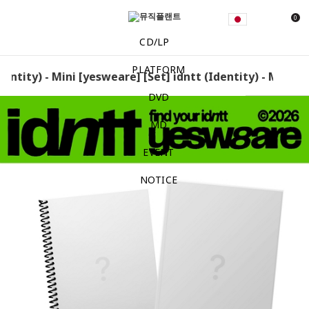
0
CD/LP
PLATFORM
dentity) - Mini [yesweare] [Set] idntt (Identity) - Mini [y
DVD
MD
EVENT
NOTICE