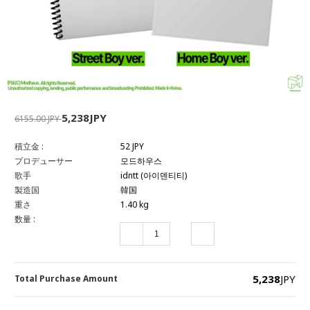
5,238JPY
6155.00 JPY
積立金 :
52 JPY
プロデューサー
모드하우스
歌手
idntt (아이덴티티)
製造国
韓国
重さ
1.40 kg
数量 :
5,238
JPY
Total Purchase Amount