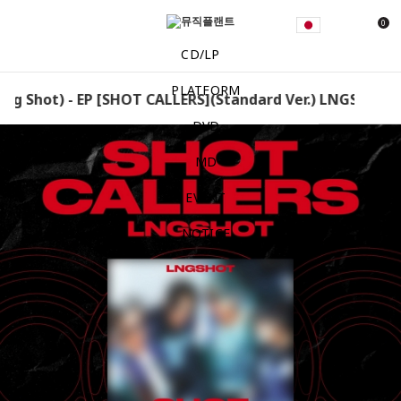
0
CD/LP
PLATFORM
 Shot) - EP [SHOT CALLERS](Standard Ver.) LNGSHOT(Lon
DVD
MD
EVENT
NOTICE