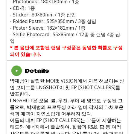
- Photobook : 180
×
180mm / 1
종
- CD-R : 1
종
- Sticker : 80
×
80mm / 1
종 삽입
- Folded Poster : 525
×
350mm / 3
종 삽입
- Poster Sleeve : 182
×
182mm / 1
종
- Selfie Photocard : 55
×
85mm / 12
종 중 랜덤
4
종 삽
입
*
본 음반에 포함된 랜덤 구성품은 동일한 확률로 구성
되어 있습니다
.
박재범이 설립한
MORE VISION
에서 처음 선보이는 신
인 보이그룹
LNGSHOT
이 첫
EP [SHOT CALLERS]
를
발표한다
.
LNGSHOT
은 오율
,
률
,
우진
,
루이 네 명으로 구성된 그
룹으로
,
박재범의 프로듀싱 아래 멤버 각자의 다채로운
색과 매력이 자연스럽게 어우러져 있다
.
이들의 데뷔
EP [SHOT CALLERS]
는 그들이 지향하는
태도와 에너지에서 출발하여
,
힙합과
R&B,
팝 등 여러
사운드를 자유롭게 넘나든다
.
음악 뿐만 아니라 퍼포먼