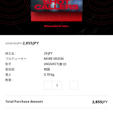
2,855JPY
3326.00 JPY
積立金 :
29 JPY
プロデューサー
MORE VISION
歌手
LNGSHOT(롱샷)
製造国
韓国
重さ
0.70 kg
数量 :
2,855
JPY
Total Purchase Amount