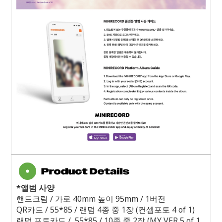
*
앨범 사양
핸드크림
/
가로
40mm
높이
95mm / 1
버전
QR
카드
/ 55*85 /
랜덤
4
종 중
1
장
(
컨셉포토
4 of 1)
랜덤 포토카드
/ 55*85 / 10
종 중
2
장
(MY VER 5 of 1,