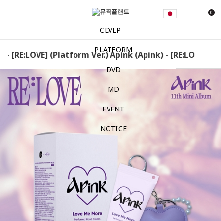
0
CD/LP
PLATFORM
- [RE:LOVE] (Platform Ver.) Apink (Apink) - [RE:LOVE] (Pla
DVD
MD
EVENT
NOTICE