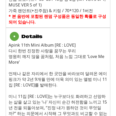
MUSE VER 5 of 1)
가죽 팬던트
(+
진주참
) &
키링
/ 70*120 / 1
버전
*
본 음반에 포함된 랜덤 구성품은 동일한 확률로 구성
되어 있습니다
.
Apink 11th Mini Album [RE : LOVE]
다시 한번 진정한 사랑을 꿈꾸는 우리
영원히 깨지 않을 꿈처럼
,
처음 느낌 그대로 ‘
Love Me
More
’
언제나 같은 자리에서 한 곳만을 바라보며 달려온 에이
핑크가 약
2
년
9
개월 만에 더욱 의미 있는 앨범 미니
11
집
[RE : LOVE]
를 발매한다
.
미니
11
집
[RE : LOVE]
는 누구보다도 화려하고 선망하
는 삶을 살고 있는 ‘나’ 자신이 순간 허전함을 느끼고
15
년 전을 되돌아보며
,
“진정 내가 원하던 것이 무엇일
까
?
” 하는 의문에서 시작해 그 무엇과도 비교할 수 없는