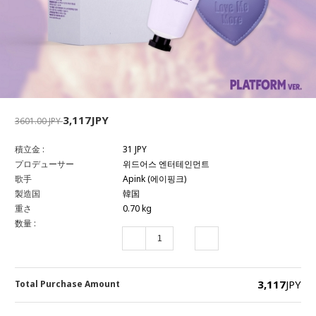
3,117JPY
3601.00 JPY
積立金 :
31 JPY
プロデューサー
위드어스 엔터테인먼트
歌手
Apink (에이핑크)
製造国
韓国
重さ
0.70 kg
数量 :
3,117
JPY
Total Purchase Amount