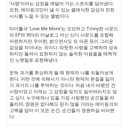
‘사랑’이라는 감정을 깨달아 가는 스토리를 담아냈다
.
또한
,
에이핑크만이 낼 수 있는 클래식한 감성의 진한
서사를 느낄 수 있는 앨범이다
.
타이틀곡 ‘
Love Me More
’는 모던하고
Tinny
한 사운드
의
EP
와
90
’
s
의 아날로그 머신 신디 사운드를 조합해
아련하지만 우아한
,
밝으면서도 또 아픈 듯이 그리운
감성을 자아내는 곡이다
.
따뜻한 사랑을 고백하며 성숙
하지만 돌려서 표현하지 않는 솔직한 마음들을 매력적
인 노랫말로 표현해냈다
.
문득 과거를 회상하게 될 때 현재의 나를 되돌아보게
된다
.
어떤 것에 의해서가 아니라 현재의 본질을 잃어
가 과거의 나를 추억하는 것이다
.
처음 내가 바랬던 건
사랑이었고 이제는 그 감정을 잊지도 잃어버리지도 않
고 싶다
.
누구에게나 있을 가장 사랑했던 순간들을 떠
올리며
,
영원은 없다해도 믿지 않을 거라는 에이핑크의
고백을 담아 이 모든 순간
,
순간들이 영원하길 바라본
다
.