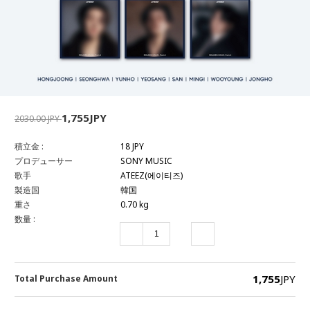
1,755JPY
2030.00 JPY
積立金 :
18 JPY
プロデューサー
SONY MUSIC
歌手
ATEEZ(에이티즈)
製造国
韓国
重さ
0.70 kg
数量 :
1,755
JPY
Total Purchase Amount